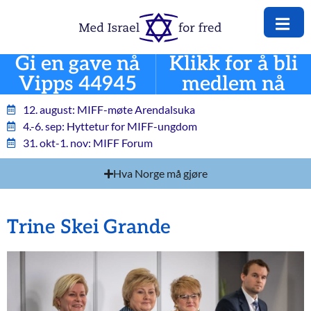
Gi en gave nå
Klikk for å bli
Vipps 44945
medlem nå
12. august: MIFF-møte Arendalsuka
4.-6. sep: Hyttetur for MIFF-ungdom
31. okt-1. nov: MIFF Forum
Hva Norge må gjøre
Trine Skei Grande