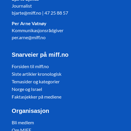
Journalist
bjarte@miff.no | 47 25 88 57
Per Arne Vatnøy
Kommunikasjonsrådgiver
per.arne@miff.no
Snarveier på miff.no
Forsiden til miff.no
Siste artikler kronologisk
Temasider og kategorier
Norge og Israel
Faktasjekker på mediene
Organisasjon
Bli medlem
Om MIFF