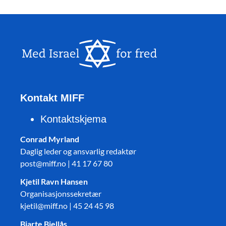
Kontakt MIFF
Kontaktskjema
Conrad Myrland
Daglig leder og ansvarlig redaktør
post@miff.no | 41 17 67 80
Kjetil Ravn Hansen
Organisasjonssekretær
kjetil@miff.no | 45 24 45 98
Bjarte Bjellås