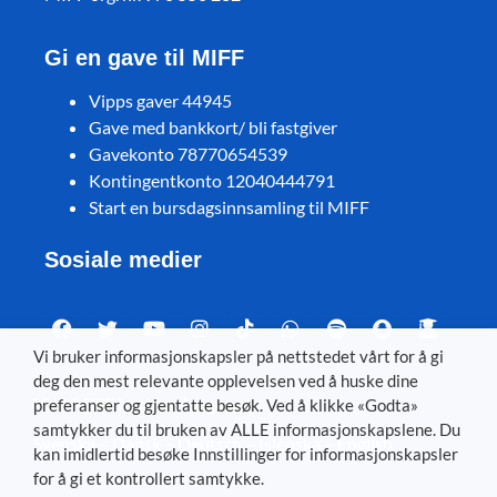
Gi en gave til MIFF
Vipps gaver 44945
Gave med bankkort/ bli fastgiver
Gavekonto 78770654539
Kontingentkonto 12040444791
Start en bursdagsinnsamling til MIFF
Sosiale medier
Vi bruker informasjonskapsler på nettstedet vårt for å gi
deg den mest relevante opplevelsen ved å huske dine
Visit MIFF in other languages
preferanser og gjentatte besøk. Ved å klikke «Godta»
samtykker du til bruken av ALLE informasjonskapslene. Du
Svenska
–
Dansk
–
Deutsch
–
Íslenska
–
English
kan imidlertid besøke Innstillinger for informasjonskapsler
for å gi et kontrollert samtykke.