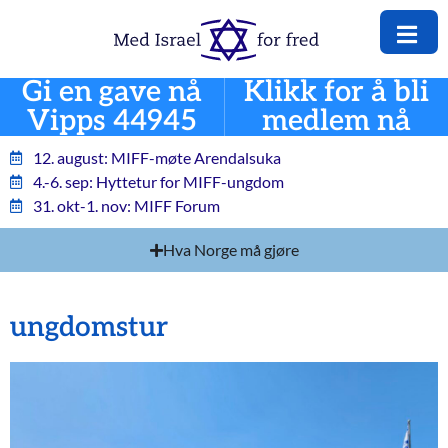
Gi en gave nå
Klikk for å bli
Vipps 44945
medlem nå
12. august: MIFF-møte Arendalsuka
4.-6. sep: Hyttetur for MIFF-ungdom
31. okt-1. nov: MIFF Forum
Hva Norge må gjøre
ungdomstur