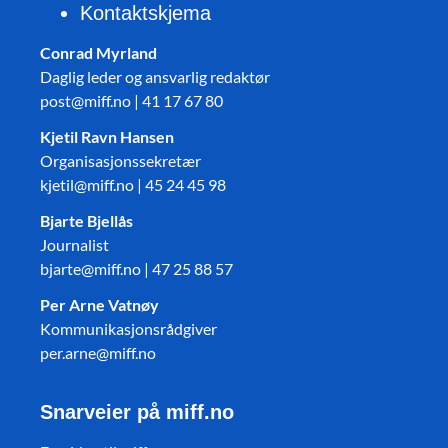
Kontaktskjema
Conrad Myrland
Daglig leder og ansvarlig redaktør
post@miff.no | 41 17 67 80
Kjetil Ravn Hansen
Organisasjonssekretær
kjetil@miff.no | 45 24 45 98
Bjarte Bjellås
Journalist
bjarte@miff.no | 47 25 88 57
Per Arne Vatnøy
Kommunikasjonsrådgiver
per.arne@miff.no
Snarveier på miff.no