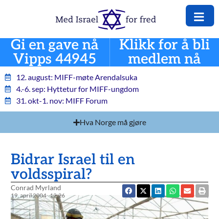
Gi en gave nå
Klikk for å bli
Vipps 44945
medlem nå
12. august: MIFF-møte Arendalsuka
4.-6. sep: Hyttetur for MIFF-ungdom
31. okt-1. nov: MIFF Forum
Hva Norge må gjøre
Bidrar Israel til en
voldsspiral?
Conrad Myrland
19. april 2004
12:26