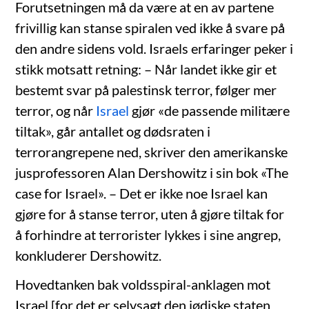
Forutsetningen må da være at en av partene
frivillig kan stanse spiralen ved ikke å svare på
den andre sidens vold. Israels erfaringer peker i
stikk motsatt retning: – Når landet ikke gir et
bestemt svar på palestinsk terror, følger mer
terror, og når
Israel
gjør «de passende militære
tiltak», går antallet og dødsraten i
terrorangrepene ned, skriver den amerikanske
jusprofessoren Alan Dershowitz i sin bok «The
case for Israel». – Det er ikke noe Israel kan
gjøre for å stanse terror, uten å gjøre tiltak for
å forhindre at terrorister lykkes i sine angrep,
konkluderer Dershowitz.
Hovedtanken bak voldsspiral-anklagen mot
Israel [for det er selvsagt den jødiske staten