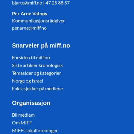
bjarte@miff.no | 47 25 88 57
Per Arne Vatnøy
Kommunikasjonsrådgiver
per.arne@miff.no
Snarveier på miff.no
Forsiden til miff.no
Siste artikler kronologisk
Temasider og kategorier
Norge og Israel
Faktasjekker på mediene
Organisasjon
Bli medlem
Om MIFF
MIFFs lokalforeninger