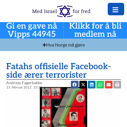
Gi en gave nå
Klikk for å bli
Vipps 44945
medlem nå
Hva Norge må gjøre
Fatahs offisielle Facebook-
side ærer terrorister
Andreas Fagerbakke
13. februar 2012
23:30