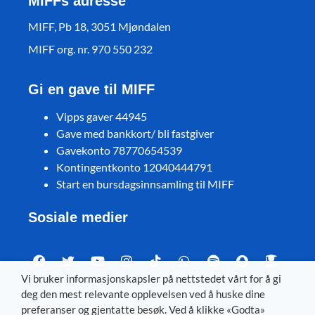
MIFFs adresse
MIFF, Pb 18, 3051 Mjøndalen
MIFF org. nr. 970 550 232
Gi en gave til MIFF
Vipps gaver 44945
Gave med bankkort/ bli fastgiver
Gavekonto 78770654539
Kontingentkonto 12040444791
Start en bursdagsinnsamling til MIFF
Sosiale medier
Vi bruker informasjonskapsler på nettstedet vårt for å gi
deg den mest relevante opplevelsen ved å huske dine
Visit MIFF in other languages
preferanser og gjentatte besøk. Ved å klikke «Godta»