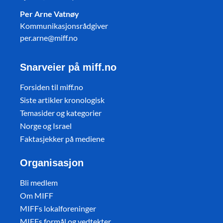
Per Arne Vatnøy
Kommunikasjonsrådgiver
per.arne@miff.no
Snarveier på miff.no
Forsiden til miff.no
Siste artikler kronologisk
Temasider og kategorier
Norge og Israel
Faktasjekker på mediene
Organisasjon
Bli medlem
Om MIFF
MIFFs lokalforeninger
MIFFs formål og vedtekter