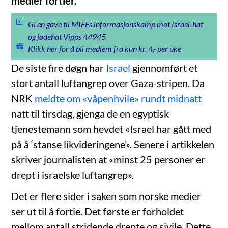
medier fortier.
Gi en gave til MIFFs informasjonskamp mot Israel-hat
og jødehat Vipps 44945
Klikk her for å bli medlem fra kun kr. 4,- per uke
De siste fire døgn har
Israel
gjennomført et
stort antall luftangrep over Gaza-stripen. Da
NRK
meldte om «våpenhvile» rundt midnatt
natt til tirsdag, gjenga de en egyptisk
tjenestemann som hevdet «Israel har gått med
på å ‘stanse likvideringene’». Senere i artikkelen
skriver journalisten at «minst 25 personer er
drept i israelske luftangrep».
Det er flere sider i saken som norske medier
ser ut til å fortie. Det første er forholdet
mellom antall stridende drepte og sivile. Dette