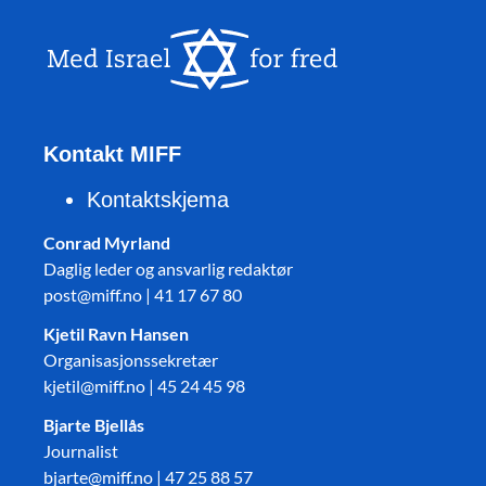
Kontakt MIFF
Kontaktskjema
Conrad Myrland
Daglig leder og ansvarlig redaktør
post@miff.no | 41 17 67 80
Kjetil Ravn Hansen
Organisasjonssekretær
kjetil@miff.no | 45 24 45 98
Bjarte Bjellås
Journalist
bjarte@miff.no | 47 25 88 57