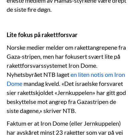
eneste medlem av Hamas-styrkene være drept
de siste fire døgn.
Lite fokus på rakettforsvar
Norske medier melder om rakettangrepene fra
Gaza-stripen, men har fokusert svært lite på
rakettforsvarssystemet Iron Dome.
Nyhetsbyrået NTB laget
en liten notis om Iron
Dome
mandag kveld. «Det israelske forsvaret
sier rakettskjoldet «Jernkuppelen» har gitt god
beskyttelse mot angrep fra Gazastripen de
siste dagene,» skriver NTB.
Faktum er at Iron Dome (eller Jernkuppelen)
har avskåret minst 23 raketter som var på vei