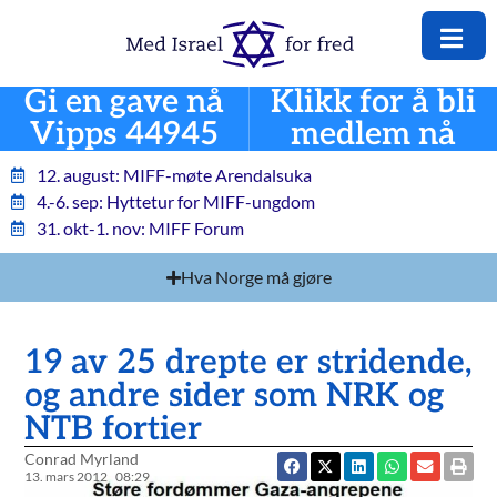
Gi en gave nå
Klikk for å bli
Vipps 44945
medlem nå
12. august: MIFF-møte Arendalsuka
4.-6. sep: Hyttetur for MIFF-ungdom
31. okt-1. nov: MIFF Forum
Hva Norge må gjøre
19 av 25 drepte er stridende,
og andre sider som NRK og
NTB fortier
Conrad Myrland
13. mars 2012
08:29