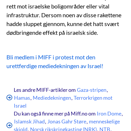
rett mot israelske boligområder eller vital
infrastruktur. Dersom noen av disse rakettene
hadde sluppet gjennom, kunne det hatt svært
dødbringende effekt på israelsk side.
Bli medlem i MIFF i protest mot den
urettferdige mediedekningen av Israel!
Les andre MIFF-artikler om
Gaza-stripen
,
Hamas
,
Mediedekningen
,
Terrorkrigen mot
Israel
Du kan også finne mer på Miff.no om
Iron Dome
,
Islamsk Jihad
,
Jonas Gahr Støre
,
menneskelige
skjold
,
Norsk rikskringkasting (NRK)
,
NTB
,