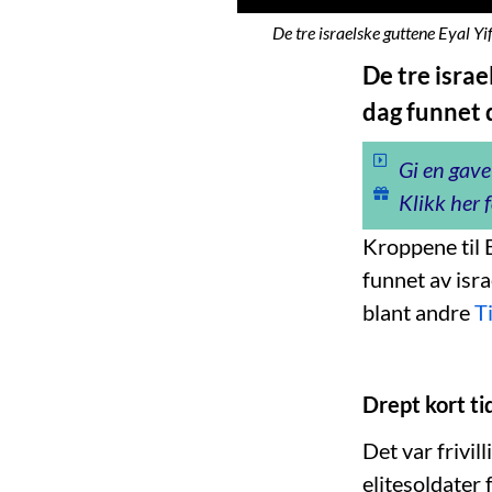
De tre israelske guttene Eyal Yi
De tre israe
dag funnet 
Gi en gave
Klikk her f
Kroppene til E
funnet av isr
blant andre
T
Drept kort ti
Det var frivi
elitesoldater 