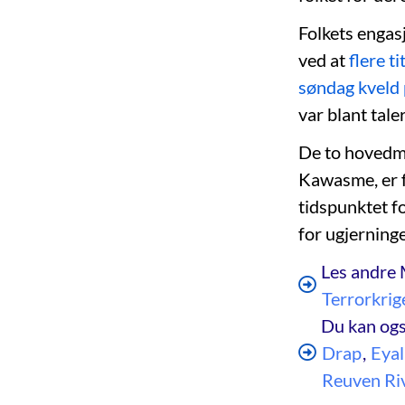
Folkets engas
ved at
flere t
søndag kveld 
var blant tal
De to hovedm
Kawasme, er f
tidspunktet f
for ugjerning
Les andre 
Terrorkrig
Du kan ogs
Drap
,
Eyal
Reuven Riv