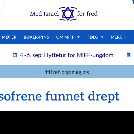
MØTER
BØKER/PINS
OM MIFF
FØLG
MERCH
4.-6. sep: Hyttetur for MIFF-ungdom
Hva Norge må gjøre
ofrene funnet drept