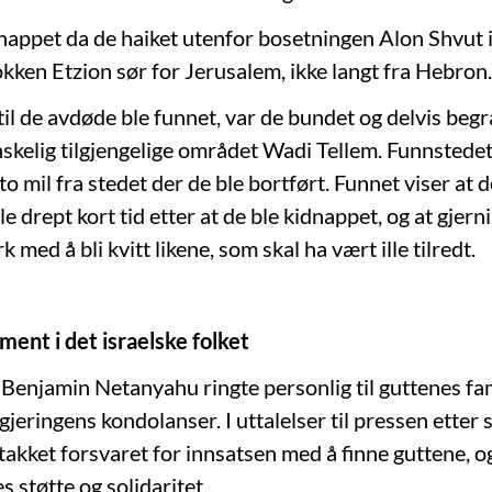
dnappet da de haiket utenfor bosetningen Alon Shvut 
kken Etzion sør for Jerusalem, ikke langt fra Hebron.
il de avdøde ble funnet, var de bundet og delvis begr
nskelig tilgjengelige området Wadi Tellem. Funnstedet
o mil fra stedet der de ble bortført. Funnet viser at d
e drept kort tid etter at de ble kidnappet, og at gje
 med å bli kvitt likene, som skal ha vært ille tilredt.
ment i det israelske folket
 Benjamin Netanyahu ringte personlig til guttenes fam
jeringens kondolanser. I uttalelser til pressen etter
takket forsvaret for innsatsen med å finne guttene, og
es støtte og solidaritet.