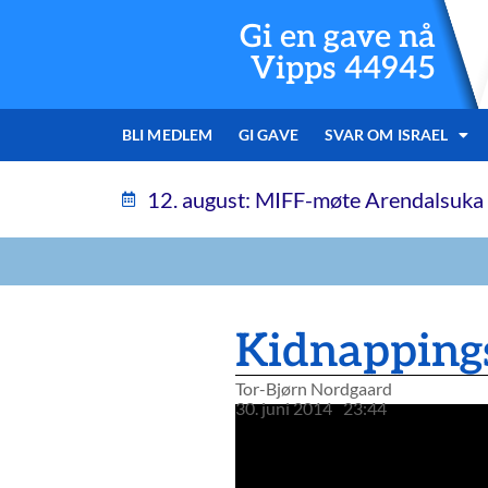
Gi en gave nå
Vipps 44945
BLI MEDLEM
GI GAVE
SVAR OM ISRAEL
12. august: MIFF-møte Arendalsuka
Kidnappings
Tor-Bjørn Nordgaard
30. juni 2014
23:44