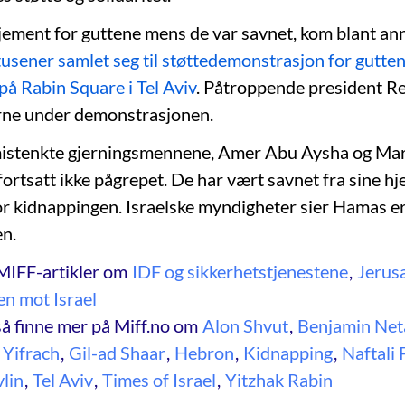
jement for guttene mens de var savnet, kom blant anne
itusener samlet seg til støttedemonstrasjon for gutten
på Rabin Square i Tel Aviv
. Påtroppende president Re
erne under demonstrasjonen.
istenkte gjerningsmennene, Amer Abu Aysha og M
ortsatt ikke pågrepet. De har vært savnet fra sine h
or kidnappingen. Israelske myndigheter sier Hamas er
en.
MIFF-artikler om
IDF og sikkerhetstjenestene
,
Jerus
en mot Israel
å finne mer på Miff.no om
Alon Shvut
,
Benjamin Ne
 Yifrach
,
Gil-ad Shaar
,
Hebron
,
Kidnapping
,
Naftali 
lin
,
Tel Aviv
,
Times of Israel
,
Yitzhak Rabin