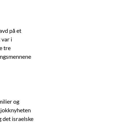
i
avd på et
 var i
e tre
rningsmennene
ilier og
 sjokknyheten
 det israelske