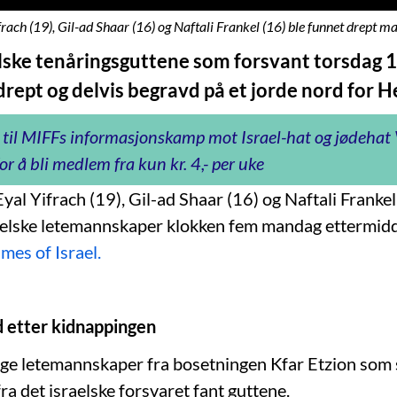
frach (19), Gil-ad Shaar (16) og Naftali Frankel (16) ble funnet drept m
lske tenåringsguttene som forsvant torsdag 12.
drept og delvis begravd på et jorde nord for 
 til MIFFs informasjonskamp mot Israel-hat og jødeha
or å bli medlem fra kun kr. 4,- per uke
yal Yifrach (19), Gil-ad Shaar (16) og Naftali Frankel
aelske letemannskaper klokken fem mandag ettermidd
imes of Israel.
d etter kidnappingen
llige letemannskaper fra bosetningen Kfar Etzion s
fra det israelske forsvaret fant guttene.