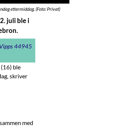
andag ettermiddag. (Foto: Privat)
 juli ble i
Hebron.
t Vipps 44945
 (16) ble
ag, skriver
om sammen med