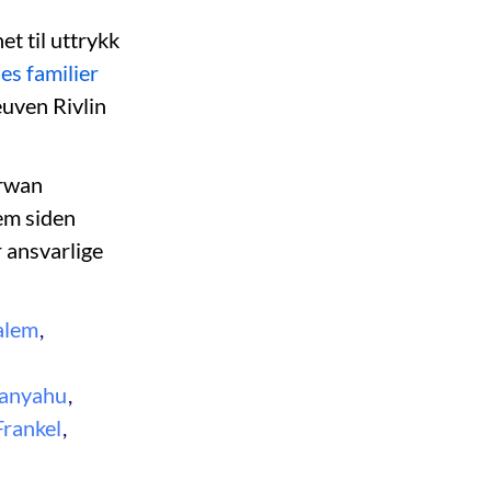
t til uttrykk
es familier
uven Rivlin
arwan
jem siden
 ansvarlige
alem
,
tanyahu
,
Frankel
,