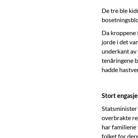
De tre ble ki
bosetningsblo
Da kroppene t
jorde i det va
underkant av t
tenåringene bl
hadde hastverk
Stort engasje
Statsminister
overbrakte reg
har familiene 
folket for der