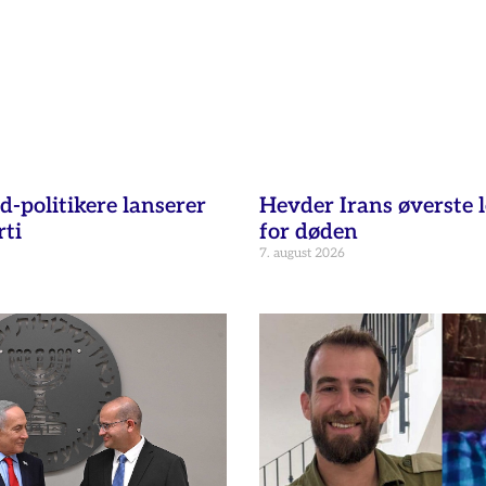
d-politikere lanserer
Hevder Irans øverste l
ti
for døden
7. august 2026