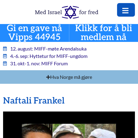
Gi en gave nå
Klikk for å bli
Vipps 44945
medlem nå
12. august: MIFF-møte Arendalsuka
4.-6. sep: Hyttetur for MIFF-ungdom
31. okt-1. nov: MIFF Forum
Hva Norge må gjøre
Naftali Frankel