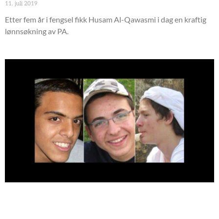
11. juli 2019
Etter fem år i fengsel fikk Husam Al-Qawasmi i dag en kraftig
lønnsøkning av PA.