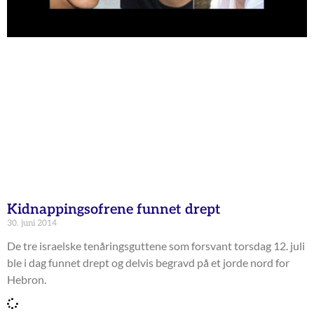
Kidnappingsofrene funnet drept
30. juni 2014
De tre israelske tenåringsguttene som forsvant torsdag 12. juli
ble i dag funnet drept og delvis begravd på et jorde nord for
Hebron.