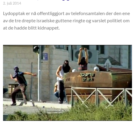
2. juli 2014
Lydopptak er nå offentliggjort av telefonsamtalen der den ene
av de tre drepte israelske guttene ringte og varslet politiet om
at de hadde blitt kidnappet.