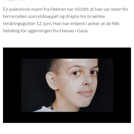
En palestinsk mann fra Hebron har tilstått at han var leder for
terrorcellen som kidnappet og drepte tre israelske
tenåringsgutter 12. juni. Han har erkjent i avhør at de fikk
betaling for ugjerningen fra Hamas i Gaza.