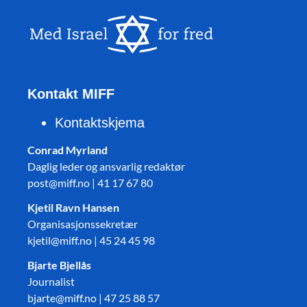
Kontakt MIFF
Kontaktskjema
Conrad Myrland
Daglig leder og ansvarlig redaktør
post@miff.no | 41 17 67 80
Kjetil Ravn Hansen
Organisasjonssekretær
kjetil@miff.no | 45 24 45 98
Bjarte Bjellås
Journalist
bjarte@miff.no | 47 25 88 57