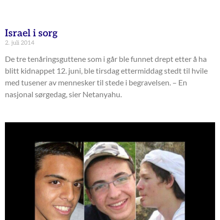
Israel i sorg
2. juli 2014
De tre tenåringsguttene som i går ble funnet drept etter å ha
blitt kidnappet 12. juni, ble tirsdag ettermiddag stedt til hvile
med tusener av mennesker til stede i begravelsen. – En
nasjonal sørgedag, sier Netanyahu.