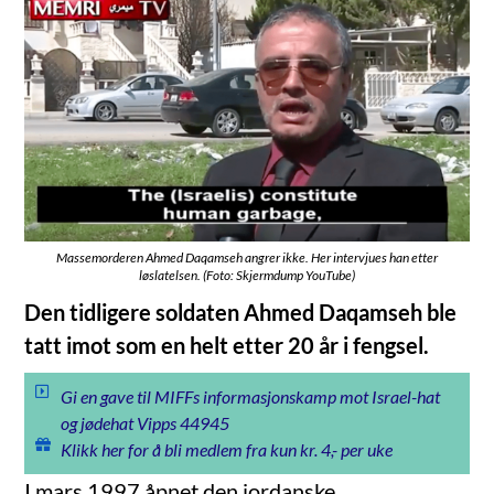
Massemorderen Ahmed Daqamseh angrer ikke. Her intervjues han etter
løslatelsen. (Foto: Skjermdump YouTube)
Den tidligere soldaten Ahmed Daqamseh ble
tatt imot som en helt etter 20 år i fengsel.
Gi en gave til MIFFs informasjonskamp mot Israel-hat
og jødehat Vipps 44945
Klikk her for å bli medlem fra kun kr. 4,- per uke
I mars 1997 åpnet den jordanske