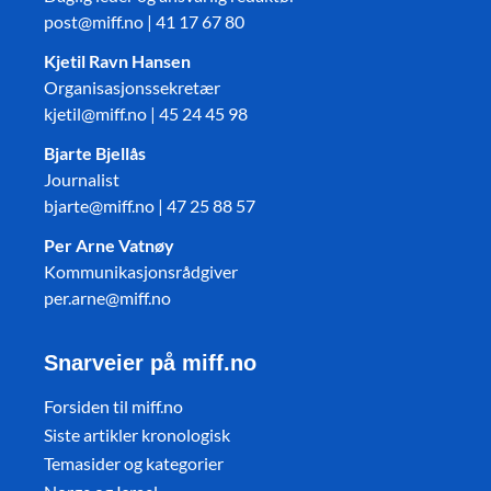
post@miff.no | 41 17 67 80
Kjetil Ravn Hansen
Organisasjonssekretær
kjetil@miff.no | 45 24 45 98
Bjarte Bjellås
Journalist
bjarte@miff.no | 47 25 88 57
Per Arne Vatnøy
Kommunikasjonsrådgiver
per.arne@miff.no
Snarveier på miff.no
Forsiden til miff.no
Siste artikler kronologisk
Temasider og kategorier