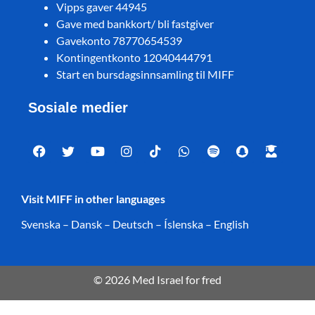
Vipps gaver 44945
Gave med bankkort/ bli fastgiver
Gavekonto 78770654539
Kontingentkonto 12040444791
Start en bursdagsinnsamling til MIFF
Sosiale medier
Visit MIFF in other languages
Svenska
–
Dansk
–
Deutsch
–
Íslenska
–
English
© 2026 Med Israel for fred