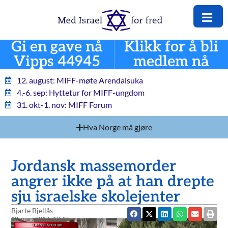
Gi en gave nå
Klikk for å bli
Vipps 44945
medlem nå
12. august: MIFF-møte Arendalsuka
4.-6. sep: Hyttetur for MIFF-ungdom
31. okt-1. nov: MIFF Forum
Hva Norge må gjøre
Jordansk massemorder
angrer ikke på at han drepte
sju israelske skolejenter
Bjarte Bjellås
13. mars 2017
13:43