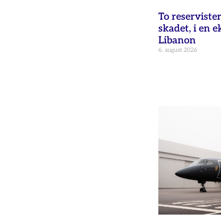
To reservister
skadet, i en e
Libanon
6. august 2026