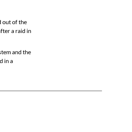
 out of the
fter a raid in
ystem and the
d in a