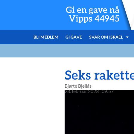
Gi en gave nå
Vipps 44945
BLI MEDLEM
GI GAVE
SVAR OM ISRAEL
Seks rakett
Bjarte Bjellås
23. februar 2023
09:57