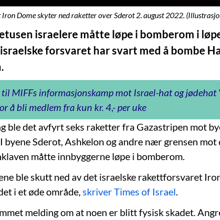
 Iron Dome skyter ned raketter over Sderot 2. august 2022. (Illustrasjo
etusen israelere måtte løpe i bomberom i løp
 israelske forsvaret har svart med å bombe 
.
 til MIFFs informasjonskamp mot Israel-hat og jødeha
or å bli medlem fra kun kr. 4,- per uke
ag ble det avfyrt seks raketter fra Gazastripen mot bye
. I byene Sderot, Ashkelon og andre nær grensen mot
nklaven måtte innbyggerne løpe i bomberom.
ene ble skutt ned av det israelske rakettforsvaret I
det i et øde område,
skriver Times of Israel
.
ommet melding om at noen er blitt fysisk skadet. Angr