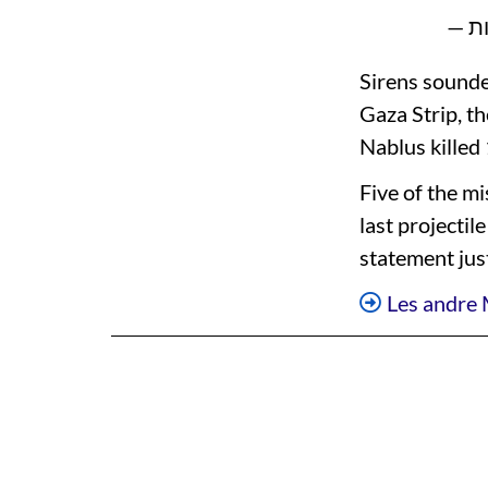
Sirens sounde
Gaza Strip, th
Nablus killed 
Five of the m
last projectil
statement jus
Les andre 