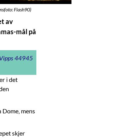
nsfoto: Flash90)
et av
Hamas-mål på
t Vipps 44945
r i det
 den
ron Dome, mens
epet skjer