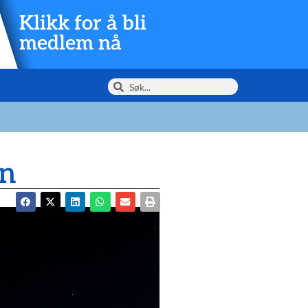
Klikk for å bli
medlem nå
en