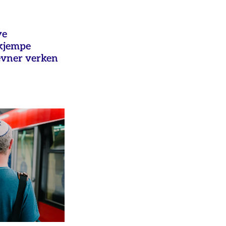
ye
ekjempe
evner verken