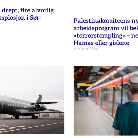
 drept, fire alvorlig
ksplosjon i Sør-
Palestinakomiteens n
arbeidsprogram vil b
«terrorstempling» – n
Hamas eller gislene
6. august 2026