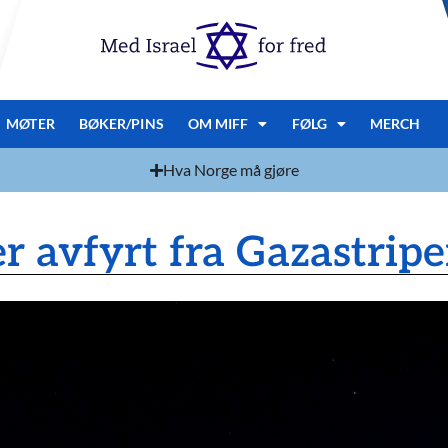
MØTER
BØKER/PINS
OM MIFF
FØLG
MERCH
Hva Norge må gjøre
er avfyrt fra Gazastrip