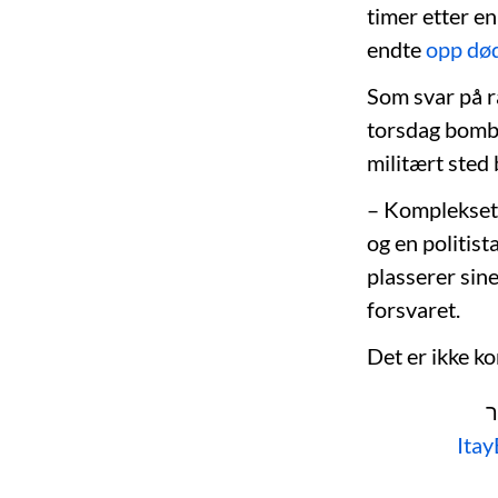
timer etter en
endte
opp død
Som svar på r
torsdag bomb
militært sted 
– Komplekset e
og en politis
plasserer sine
forsvaret.
Det er ikke k
ר