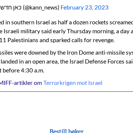
— כאן חדשות (@kann_news)
February 23, 2023
d in southern Israel as half a dozen rockets screamed
e Israeli military said early Thursday morning, a day a
11 Palestinians and sparked calls for revenge.
issiles were downed by the Iron Dome anti-missile s
e landed in an open area, the Israel Defense Forces sai
t before 4:30 a.m.
MIFF-artikler om
Terrorkrigen mot Israel
Bestill bøker