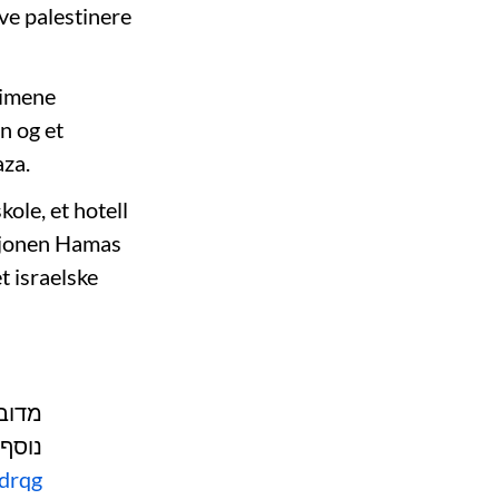
eve palestinere
timene
n og et
aza.
ole, et hotell
asjonen Hamas
et israelske
מדובר
נוסף 
tdrqg