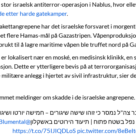
 stor israelsk antiterror-operasjon i Nablus, hvor ell
e etter harde gatekamper
.
akettangrepene har det israelske forsvaret i morgen
et flere Hamas-mål på Gazastripen. Våpenproduksjo
brukt til å lagre maritime våpen ble truffet nord på G
r lokalisert nær en moské, en medisinsk klinikk, en sk
tasjon. Dette er ytterligere bevis på at terrororganis
 militære anlegg i hjertet av sivil infrastruktur, sier d
ommet meldinger om skadde i de israelske angrepene.
 צה"ל נמסר כי זוהו שישה שיגורים – חמישה יורטו ושיגו
@ItayBlumental
נפל בשטח פתוח | תיעוד הירוטים באשקלון
https://t.co/75IJIQDLoS
pic.twitter.com/8eBeI