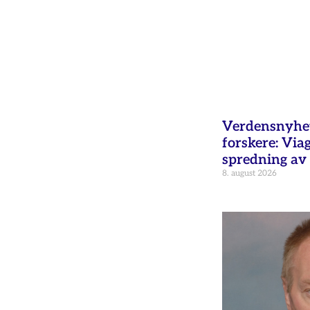
Verdensnyhet 
forskere: Via
spredning av 
8. august 2026