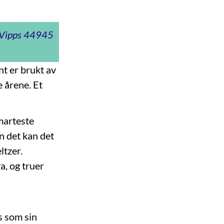
t Vipps 44945
nt er brukt av
e årene. Et
marteste
n det kan det
ltzer.
a, og truer
s som sin