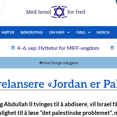
MØTER
BØKER/PINS
OM MIFF
FØLG
MERCH
4.-6. sep: Hyttetur for MIFF-ungdom
Hva Norge må gjøre
relansere «Jordan er Pa
 Abdullah II tvinges til å abdisere, vil Israel f
lighet til å løse "det palestinske problemet",