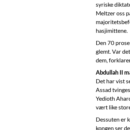
syriske diktat
Meltzer oss p
majoritetsbefo
hasjimittene.
Den 70 prosen
glemt. Var de
dem, forklarer
Abdullah II m
Det har vist s
Assad tvinges 
Yedioth Aharo
vært like sto
Dessuten er 
kongen ser de