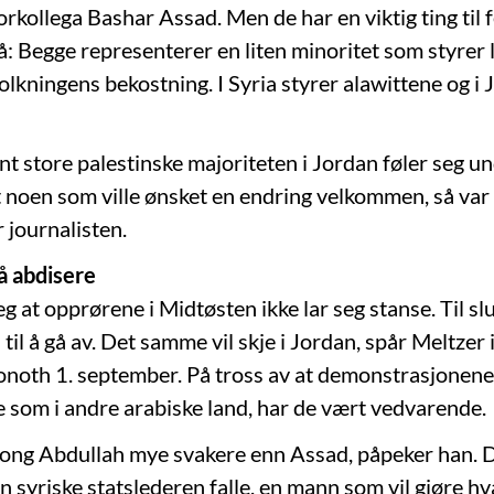
orkollega Bashar Assad. Men de har en viktig ting til 
å: Begge representerer en liten minoritet som styrer 
lkningens bekostning. I Syria styrer alawittene og i 
t store palestinske majoriteten i Jordan føler seg u
t noen som ville ønsket en endring velkommen, så var
 journalisten.
å abdisere
eg at opprørene i Midtøsten ikke lar seg stanse. Til slu
til å gå av. Det samme vil skje i Jordan, spår Meltzer i 
noth 1. september. På tross av at demonstrasjonene 
re som i andre arabiske land, har de vært vedvarende.
kong Abdullah mye svakere enn Assad, påpeker han. 
n syriske statslederen falle, en mann som vil gjøre h