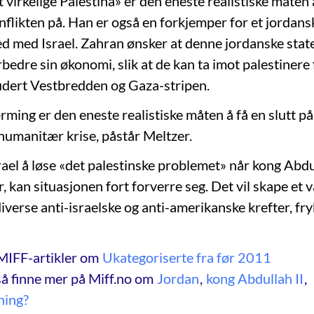
 virkelige Palestina» er den eneste realistiske måten 
flikten på. Han er også en forkjemper for et jordan
red med Israel. Zahran ønsker at denne jordanske stat
rbedre sin økonomi, slik at de kan ta imot palestinere 
udert Vestbredden og Gaza-stripen.
ærming er den eneste realistiske måten å få en slutt på
g humanitær krise, påstår Meltzer.
rael å løse «det palestinske problemet» når kong Abdu
r, kan situasjonen fort forverre seg. Det vil skape e
diverse anti-israelske og anti-amerikanske krefter, fr
MIFF-artikler om
Ukategoriserte fra før 2011
å finne mer på Miff.no om
Jordan
,
kong Abdullah II
,
ning?