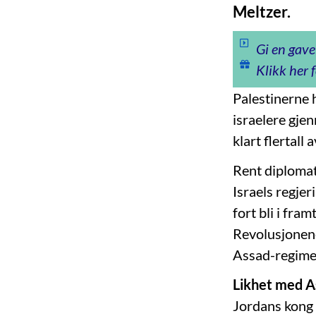
Meltzer.
Gi en gave
Klikk her f
Palestinerne h
israelere gjen
klart flertall
Rent diplomat
Israels regjer
fort bli i fra
Revolusjonene
Assad-regimet
Likhet med A
Jordans kong 