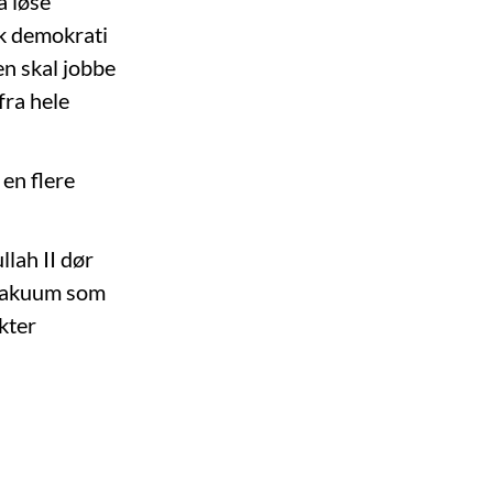
å løse
sk demokrati
en skal jobbe
fra hele
 en flere
llah II dør
t vakuum som
ykter