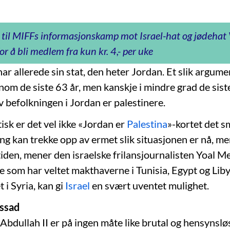
 til MIFFs informasjonskamp mot Israel-hat og jødeha
or å bli medlem fra kun kr. 4,- per uke
ar allerede sin stat, den heter Jordan. Et slik argume
nom de siste 63 år, men kanskje i mindre grad de sist
 av befolkningen i Jordan er palestinere.
isk er det vel ikke «Jordan er
Palestina
»-kortet det s
ing kan trekke opp av ermet slik situasjonen er nå, me
mtiden, mener den israelske frilansjournalisten Yoal Me
 som har veltet makthaverne i Tunisia, Egypt og Liby
 i Syria, kan gi
Israel
en svært uventet mulighet.
ssad
Abdullah II er på ingen måte like brutal og hensynslø