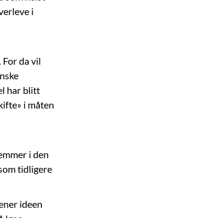
verleve i
 For da vil
inske
 har blitt
ifte» i måten
temmer i den
som tidligere
ener ideen