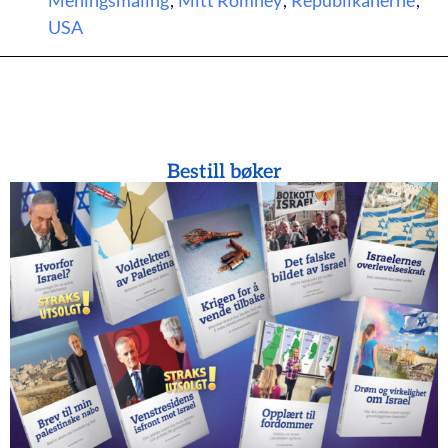
Meningsmåling
,
Mitt Romney
,
Republikanerne
,
USA
Bestill bøker