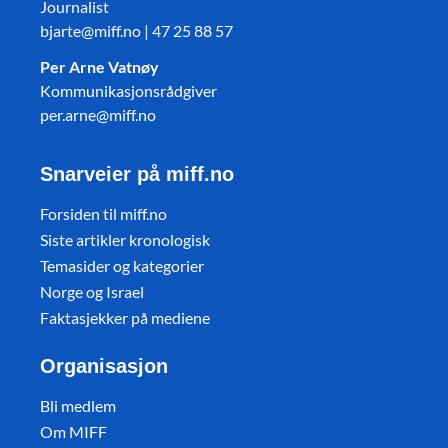
Journalist
bjarte@miff.no | 47 25 88 57
Per Arne Vatnøy
Kommunikasjonsrådgiver
per.arne@miff.no
Snarveier på miff.no
Forsiden til miff.no
Siste artikler kronologisk
Temasider og kategorier
Norge og Israel
Faktasjekker på mediene
Organisasjon
Bli medlem
Om MIFF