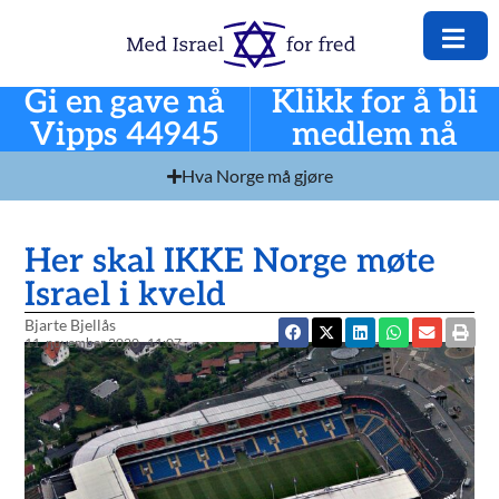
Gi en gave nå
Klikk for å bli
Vipps 44945
medlem nå
Hva Norge må gjøre
Her skal IKKE Norge møte
Israel i kveld
Bjarte Bjellås
11. november 2020
11:07