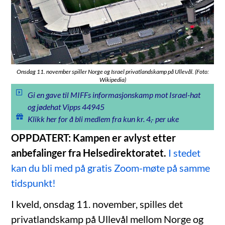
Onsdag 11. november spiller Norge og Israel privatlandskamp på Ullevål. (Foto:
Wikipedia)
Gi en gave til MIFFs informasjonskamp mot Israel-hat
og jødehat Vipps 44945
Klikk her for å bli medlem fra kun kr. 4,- per uke
OPPDATERT: Kampen er avlyst etter
anbefalinger fra Helsedirektoratet.
I stedet
kan du bli med på gratis Zoom-møte på samme
tidspunkt!
I kveld, onsdag 11. november, spilles det
privatlandskamp på Ullevål mellom Norge og