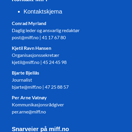
Kontaktskjema
Conrad Myrland
Daglig leder og ansvarlig redaktør
post@miff.no | 41 17 67 80
Kjetil Ravn Hansen
Organisasjonssekretær
kjetil@miff.no | 45 24 45 98
Bjarte Bjellås
Journalist
bjarte@miff.no | 47 25 88 57
Per Arne Vatnøy
Kommunikasjonsrådgiver
per.arne@miff.no
Snarveier på miff.no