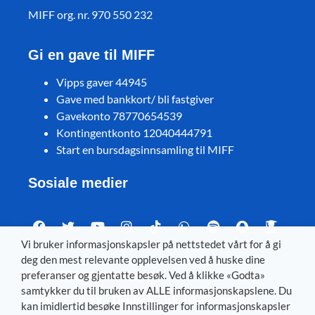
MIFF org. nr. 970 550 232
Gi en gave til MIFF
Vipps gaver 44945
Gave med bankkort/ bli fastgiver
Gavekonto 78770654539
Kontingentkonto 12040444791
Start en bursdagsinnsamling til MIFF
Sosiale medier
Vi bruker informasjonskapsler på nettstedet vårt for å gi
deg den mest relevante opplevelsen ved å huske dine
Visit MIFF in other languages
preferanser og gjentatte besøk. Ved å klikke «Godta»
samtykker du til bruken av ALLE informasjonskapslene. Du
Svenska
–
Dansk
–
Deutsch
–
Íslenska
–
English
kan imidlertid besøke Innstillinger for informasjonskapsler