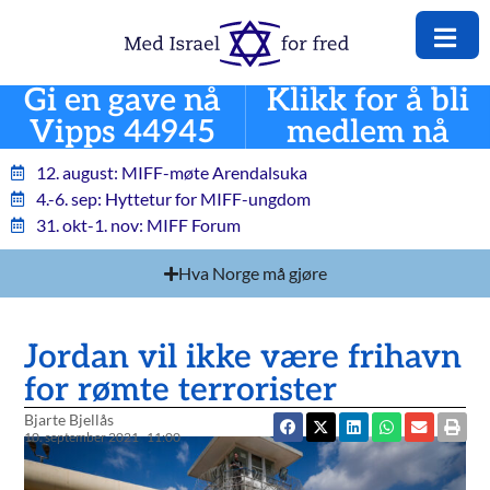
Gi en gave nå
Klikk for å bli
Vipps 44945
medlem nå
12. august: MIFF-møte Arendalsuka
4.-6. sep: Hyttetur for MIFF-ungdom
31. okt-1. nov: MIFF Forum
Hva Norge må gjøre
Jordan vil ikke være frihavn
for rømte terrorister
Bjarte Bjellås
10. september 2021
11:00