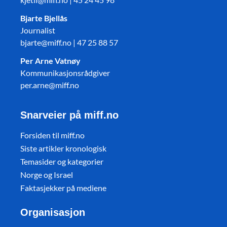
Bjarte Bjellås
Journalist
bjarte@miff.no | 47 25 88 57
Per Arne Vatnøy
Kommunikasjonsrådgiver
per.arne@miff.no
Snarveier på miff.no
Forsiden til miff.no
Siste artikler kronologisk
Temasider og kategorier
Norge og Israel
Faktasjekker på mediene
Organisasjon