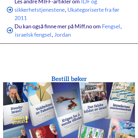
Les andre MIFF-artikler om
IDF og
sikkerhetstjenestene
,
Ukategoriserte fra før
2011
Du kan også finne mer på Miff.no om
Fengsel
,
israelsk fengsel
,
Jordan
Bestill bøker