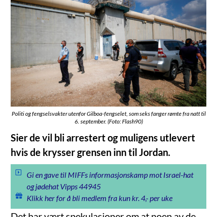
Politi og fengselsvakter utenfor Gilboa-fengselet, som seks fanger rømte fra natt til
6. september. (Foto: Flash90)
Sier de vil bli arrestert og muligens utlevert
hvis de krysser grensen inn til Jordan.
Gi en gave til MIFFs informasjonskamp mot Israel-hat
og jødehat Vipps 44945
Klikk her for å bli medlem fra kun kr. 4,- per uke
Det har vært spekulasjoner om at noen av de