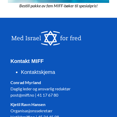
Bestill pakke av fem MIFF-bøker til spesialpris!
Kontakt MIFF
Kontaktskjema
Conrad Myrland
Daglig leder og ansvarlig redaktør
post@miff.no | 41 17 67 80
Kjetil Ravn Hansen
Organisasjonssekretær
kjetil@miff.no | 45 24 45 98