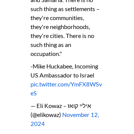
such thing as settlements –
they're communities,
they're neighborhoods,
they're cities. There is no
such thing as an
occupation."
-Mike Huckabee, Incoming
US Ambassador to Israel
pic.twitter.com/YmFX8WSv
eS
— Eli Kowaz – איליי קואז
(@elikowaz)
November 12,
2024