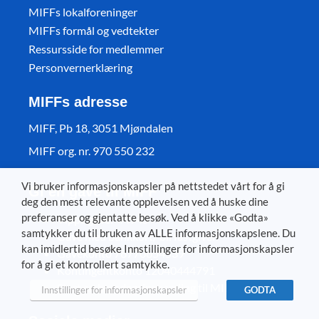
MIFFs lokalforeninger
MIFFs formål og vedtekter
Ressursside for medlemmer
Personvernerklæring
MIFFs adresse
MIFF, Pb 18, 3051 Mjøndalen
MIFF org. nr. 970 550 232
Vi bruker informasjonskapsler på nettstedet vårt for å gi
Gi en gave til MIFF
deg den mest relevante opplevelsen ved å huske dine
preferanser og gjentatte besøk. Ved å klikke «Godta»
Vipps gaver 44945
samtykker du til bruken av ALLE informasjonskapslene. Du
Gave med bankkort/ bli fastgiver
kan imidlertid besøke Innstillinger for informasjonskapsler
Gavekonto 78770654539
for å gi et kontrollert samtykke.
Kontingentkonto 12040444791
Start en bursdagsinnsamling til MIFF
Innstillinger for informasjonskapsler
GODTA