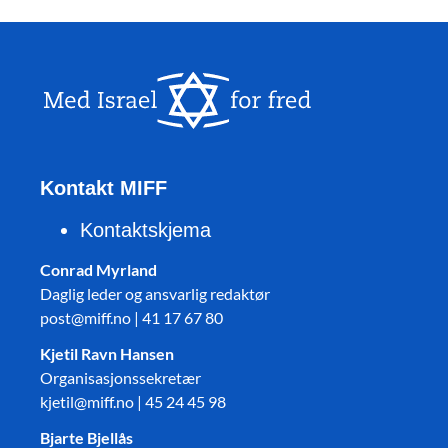
Kontakt MIFF
Kontaktskjema
Conrad Myrland
Daglig leder og ansvarlig redaktør
post@miff.no | 41 17 67 80
Kjetil Ravn Hansen
Organisasjonssekretær
kjetil@miff.no | 45 24 45 98
Bjarte Bjellås