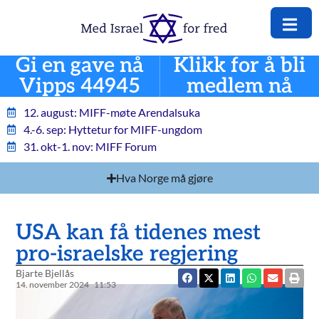
Gi en gave nå
Klikk for å bli
Vipps 44945
medlem nå
12. august: MIFF-møte Arendalsuka
4.-6. sep: Hyttetur for MIFF-ungdom
31. okt-1. nov: MIFF Forum
Hva Norge må gjøre
USA kan få tidenes mest
pro-israelske regjering
Bjarte Bjellås
14. november 2024
11:53