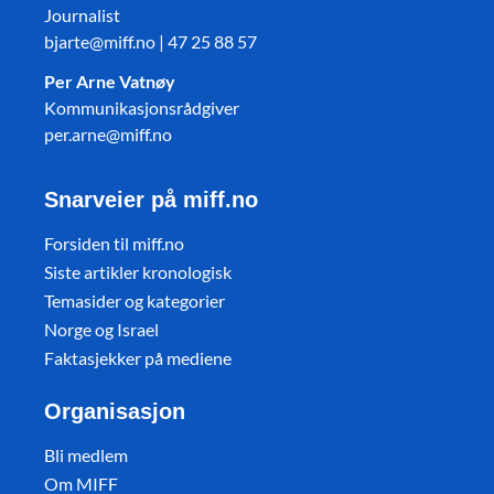
Journalist
bjarte@miff.no | 47 25 88 57
Per Arne Vatnøy
Kommunikasjonsrådgiver
per.arne@miff.no
Snarveier på miff.no
Forsiden til miff.no
Siste artikler kronologisk
Temasider og kategorier
Norge og Israel
Faktasjekker på mediene
Organisasjon
Bli medlem
Om MIFF