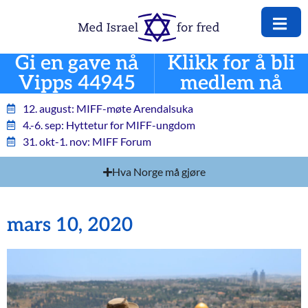
Gi en gave nå
Klikk for å bli
Vipps 44945
medlem nå
12. august: MIFF-møte Arendalsuka
4.-6. sep: Hyttetur for MIFF-ungdom
31. okt-1. nov: MIFF Forum
Hva Norge må gjøre
mars 10, 2020