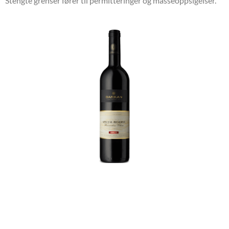
Stengte grenser fører til permitteringer og masseoppsigelser.