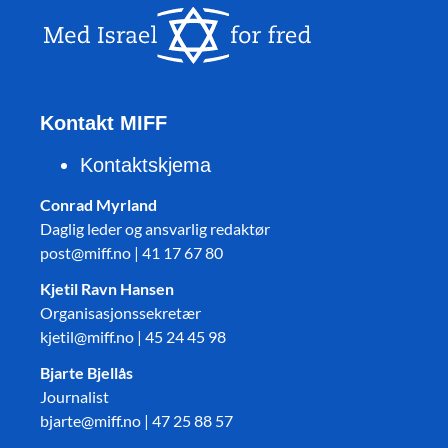
Kontakt MIFF
Kontaktskjema
Conrad Myrland
Daglig leder og ansvarlig redaktør
post@miff.no | 41 17 67 80
Kjetil Ravn Hansen
Organisasjonssekretær
kjetil@miff.no | 45 24 45 98
Bjarte Bjellås
Journalist
bjarte@miff.no | 47 25 88 57