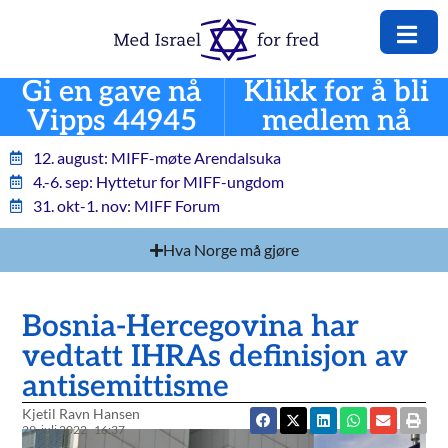
Gi en gave nå
Klikk for å bli
Vipps 44945
medlem nå
12. august: MIFF-møte Arendalsuka
4.-6. sep: Hyttetur for MIFF-ungdom
31. okt-1. nov: MIFF Forum
Hva Norge må gjøre
Bosnia-Hercegovina har
vedtatt IHRAs definisjon av
antisemittisme
Kjetil Ravn Hansen
29. juli 2022
16:37