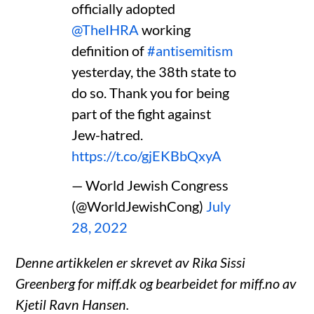
officially adopted
@TheIHRA
working
definition of
#antisemitism
yesterday, the 38th state to
do so. Thank you for being
part of the fight against
Jew-hatred.
https://t.co/gjEKBbQxyA
— World Jewish Congress
(@WorldJewishCong)
July
28, 2022
Denne artikkelen er skrevet av Rika Sissi
Greenberg for miff.dk og bearbeidet for miff.no av
Kjetil Ravn Hansen.