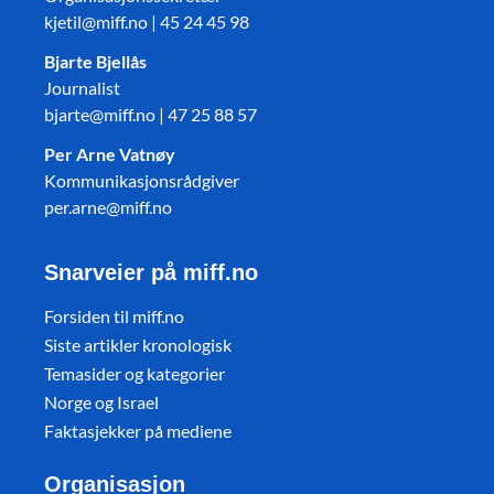
kjetil@miff.no | 45 24 45 98
Bjarte Bjellås
Journalist
bjarte@miff.no | 47 25 88 57
Per Arne Vatnøy
Kommunikasjonsrådgiver
per.arne@miff.no
Snarveier på miff.no
Forsiden til miff.no
Siste artikler kronologisk
Temasider og kategorier
Norge og Israel
Faktasjekker på mediene
Organisasjon