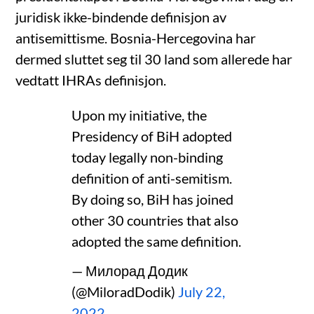
juridisk ikke-bindende definisjon av
antisemittisme. Bosnia-Hercegovina har
dermed sluttet seg til 30 land som allerede har
vedtatt IHRAs definisjon.
Upon my initiative, the
Presidency of BiH adopted
today legally non-binding
definition of anti-semitism.
By doing so, BiH has joined
other 30 countries that also
adopted the same definition.
— Милорад Додик
(@MiloradDodik)
July 22,
2022