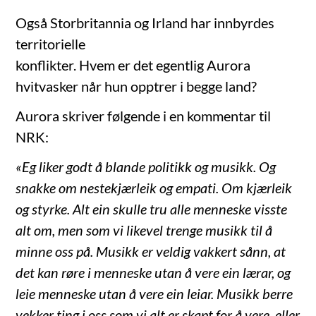
Også Storbritannia og Irland har innbyrdes
territorielle
konflikter. Hvem er det egentlig Aurora
hvitvasker når hun opptrer i begge land?
Aurora skriver følgende i en kommentar til
NRK:
«Eg liker godt å blande politikk og musikk. Og
snakke om nestekjærleik og empati. Om kjærleik
og styrke. Alt ein skulle tru alle menneske visste
alt om, men som vi likevel trenge musikk til å
minne oss på. Musikk er veldig vakkert sånn, at
det kan røre i menneske utan å vere ein lærar, og
leie menneske utan å vere ein leiar. Musikk berre
vekker ting i oss som vi alt er skapt for å vere, eller