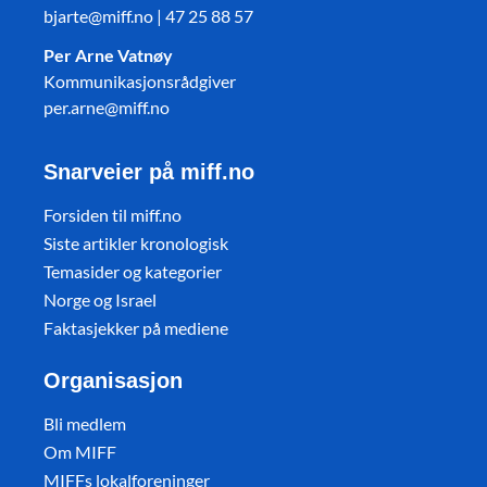
bjarte@miff.no | 47 25 88 57
Per Arne Vatnøy
Kommunikasjonsrådgiver
per.arne@miff.no
Snarveier på miff.no
Forsiden til miff.no
Siste artikler kronologisk
Temasider og kategorier
Norge og Israel
Faktasjekker på mediene
Organisasjon
Bli medlem
Om MIFF
MIFFs lokalforeninger