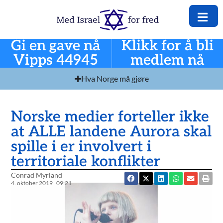
Gi en gave nå
Klikk for å bli
Vipps 44945
medlem nå
Hva Norge må gjøre
Norske medier forteller ikke
at ALLE landene Aurora skal
spille i er involvert i
territoriale konflikter
Conrad Myrland
4. oktober 2019
09:21