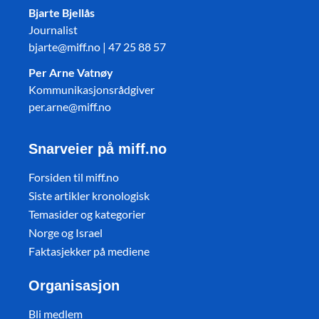
Bjarte Bjellås
Journalist
bjarte@miff.no | 47 25 88 57
Per Arne Vatnøy
Kommunikasjonsrådgiver
per.arne@miff.no
Snarveier på miff.no
Forsiden til miff.no
Siste artikler kronologisk
Temasider og kategorier
Norge og Israel
Faktasjekker på mediene
Organisasjon
Bli medlem