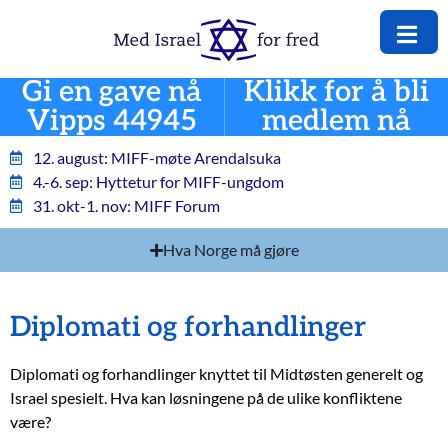
Gi en gave nå
Klikk for å bli
Vipps 44945
medlem nå
12. august: MIFF-møte Arendalsuka
4.-6. sep: Hyttetur for MIFF-ungdom
31. okt-1. nov: MIFF Forum
Hva Norge må gjøre
Diplomati og forhandlinger
Diplomati og forhandlinger knyttet til Midtøsten generelt og
Israel spesielt. Hva kan løsningene på de ulike konfliktene
være?