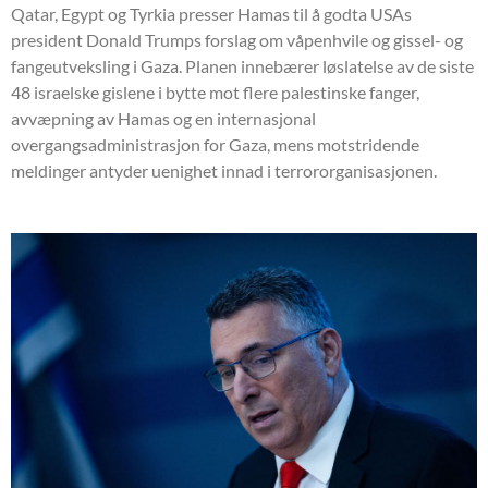
Qatar, Egypt og Tyrkia presser Hamas til å godta USAs
president Donald Trumps forslag om våpenhvile og gissel- og
fangeutveksling i Gaza. Planen innebærer løslatelse av de siste
48 israelske gislene i bytte mot flere palestinske fanger,
avvæpning av Hamas og en internasjonal
overgangsadministrasjon for Gaza, mens motstridende
meldinger antyder uenighet innad i terrororganisasjonen.