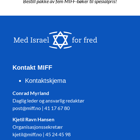
Bestill pakke av fem MIFF-bøker til spesialpris!
Kontakt MIFF
Kontaktskjema
Conrad Myrland
Daglig leder og ansvarlig redaktør
post@miff.no | 41 17 67 80
Kjetil Ravn Hansen
Organisasjonssekretær
kjetil@miff.no | 45 24 45 98