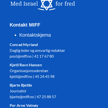
Kontakt MIFF
Kontaktskjema
Conrad Myrland
Daglig leder og ansvarlig redaktør
post@miff.no | 41 17 67 80
Kjetil Ravn Hansen
Organisasjonssekretær
kjetil@miff.no | 45 24 45 98
Bjarte Bjellås
Journalist
bjarte@miff.no | 47 25 88 57
Per Arne Vatnøy