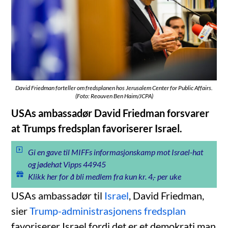
David Friedman forteller om fredsplanen hos Jerusalem Center for Public Affairs.
(Foto: Reouven Ben Haim/JCPA)
USAs ambassadør David Friedman forsvarer
at Trumps fredsplan favoriserer Israel.
Gi en gave til MIFFs informasjonskamp mot Israel-hat
og jødehat Vipps 44945
Klikk her for å bli medlem fra kun kr. 4,- per uke
USAs ambassadør til
Israel
, David Friedman,
sier
Trump-administrasjonens fredsplan
favoriserer Israel fordi det er et demokrati man