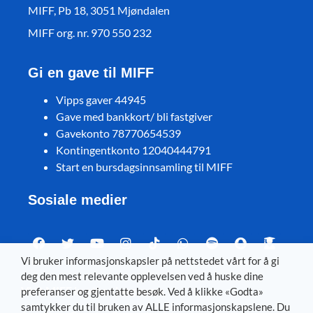
MIFF, Pb 18, 3051 Mjøndalen
MIFF org. nr. 970 550 232
Gi en gave til MIFF
Vipps gaver 44945
Gave med bankkort/ bli fastgiver
Gavekonto 78770654539
Kontingentkonto 12040444791
Start en bursdagsinnsamling til MIFF
Sosiale medier
Vi bruker informasjonskapsler på nettstedet vårt for å gi
deg den mest relevante opplevelsen ved å huske dine
Visit MIFF in other languages
preferanser og gjentatte besøk. Ved å klikke «Godta»
samtykker du til bruken av ALLE informasjonskapslene. Du