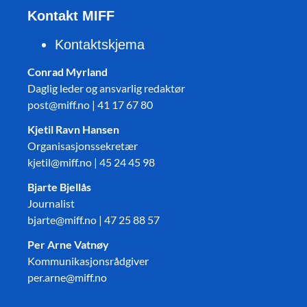
Kontakt MIFF
Kontaktskjema
Conrad Myrland
Daglig leder og ansvarlig redaktør
post@miff.no | 41 17 67 80
Kjetil Ravn Hansen
Organisasjonssekretær
kjetil@miff.no | 45 24 45 98
Bjarte Bjellås
Journalist
bjarte@miff.no | 47 25 88 57
Per Arne Vatnøy
Kommunikasjonsrådgiver
per.arne@miff.no