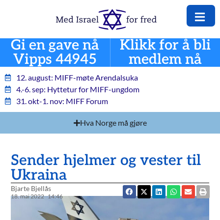
Gi en gave nå
Klikk for å bli
Vipps 44945
medlem nå
12. august: MIFF-møte Arendalsuka
4.-6. sep: Hyttetur for MIFF-ungdom
31. okt-1. nov: MIFF Forum
Hva Norge må gjøre
Sender hjelmer og vester til
Ukraina
Bjarte Bjellås
18. mai 2022
14:46