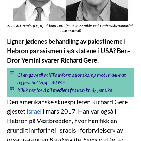
Ben-Dror Yemini (t.v.) og Richard Gere. (Foto: MIFF Arkiv, Neil Grabowsky/Montclair
Film Festival)
Ligner jødenes behandling av palestinerne i
Hebron på rasismen i sørstatene i USA? Ben-
Dror Yemini svarer Richard Gere.
Gi en gave til MIFFs informasjonskamp mot Israel-hat
og jødehat Vipps 44945
Klikk her for å bli medlem fra kun kr. 4,- per uke
Den amerikanske skuespilleren Richard Gere
gjestet
Israel
i mars 2017. Han var også i
Hebron på Vestbredden, hvor han fikk en
grundig innføring i Israels «forbrytelser» av
organisasjonen
Breaking the Silence
. «Det er