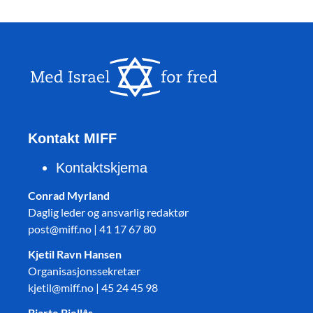
Kontakt MIFF
Kontaktskjema
Conrad Myrland
Daglig leder og ansvarlig redaktør
post@miff.no | 41 17 67 80
Kjetil Ravn Hansen
Organisasjonssekretær
kjetil@miff.no | 45 24 45 98
Bjarte Bjellås