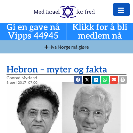
Gi en gave nå
Klikk for å bli
Vipps 44945
medlem nå
Hva Norge må gjøre
Hebron – myter og fakta
Conrad Myrland
8. april 2017
07:00