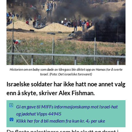
Historien om en baby som døde av tåregass ble diktet opp av Hamas for å sverte
Israel. (Foto: Det israelske forsvaret)
Israelske soldater har ikke hatt noe annet valg
enn å skyte, skriver Alex Fishman.
Gi en gave til MIFFs informasjonskamp mot Israel-hat
og jødehat Vipps 44945
Klikk her for å bli medlem fra kun kr. 4,- per uke
De fleste palestinere som ble skutt og drept i