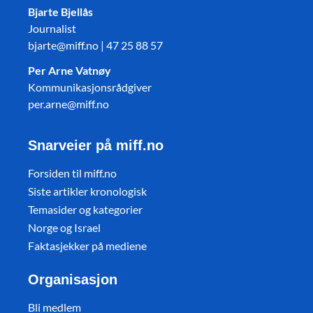
Bjarte Bjellås
Journalist
bjarte@miff.no | 47 25 88 57
Per Arne Vatnøy
Kommunikasjonsrådgiver
per.arne@miff.no
Snarveier på miff.no
Forsiden til miff.no
Siste artikler kronologisk
Temasider og kategorier
Norge og Israel
Faktasjekker på mediene
Organisasjon
Bli medlem