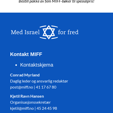
Bestill pakke av fem MIFF-bøker til spesialpris!
Kontakt MIFF
Kontaktskjema
Conrad Myrland
Daglig leder og ansvarlig redaktør
post@miff.no | 41 17 67 80
Kjetil Ravn Hansen
Organisasjonssekretær
kjetil@miff.no | 45 24 45 98