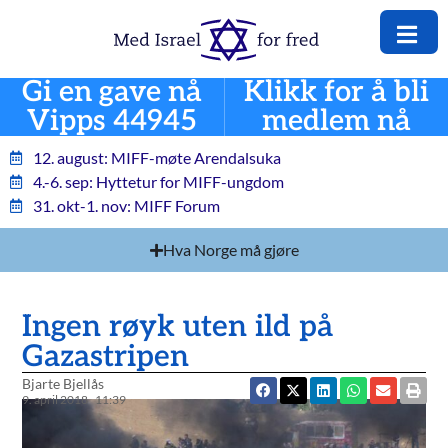
Gi en gave nå
Klikk for å bli
Vipps 44945
medlem nå
12. august: MIFF-møte Arendalsuka
4.-6. sep: Hyttetur for MIFF-ungdom
31. okt-1. nov: MIFF Forum
Hva Norge må gjøre
Ingen røyk uten ild på
Gazastripen
Bjarte Bjellås
9. april 2018
11:39