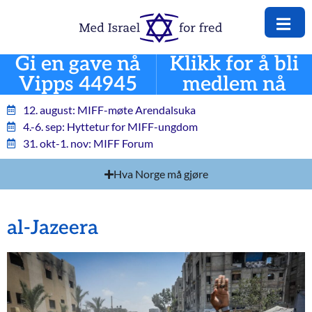
Gi en gave nå
Klikk for å bli
Vipps 44945
medlem nå
12. august: MIFF-møte Arendalsuka
4.-6. sep: Hyttetur for MIFF-ungdom
31. okt-1. nov: MIFF Forum
Hva Norge må gjøre
al-Jazeera