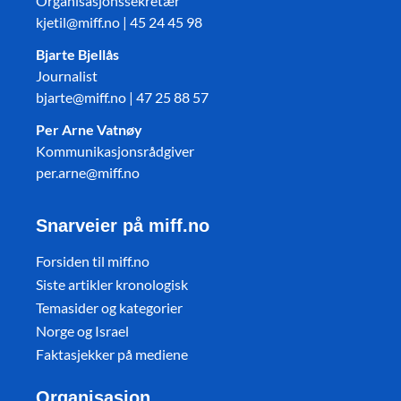
Organisasjonssekretær
kjetil@miff.no | 45 24 45 98
Bjarte Bjellås
Journalist
bjarte@miff.no | 47 25 88 57
Per Arne Vatnøy
Kommunikasjonsrådgiver
per.arne@miff.no
Snarveier på miff.no
Forsiden til miff.no
Siste artikler kronologisk
Temasider og kategorier
Norge og Israel
Faktasjekker på mediene
Organisasjon