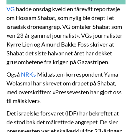
VG
hadde onsdag kveld en tårevåt reportasje
om Hossam Shabat, som nylig ble drept i et
israelsk droneangrep. VG omtaler Shabat som
«en 23 år gammel journalist». VGs journalister
Kyrre Lien og Amund Bakke Foss skriver at
Shabat det siste halvannet året har dekket
grusomhetene fra krigen på Gazastripen.
Også
NRKs
Midtøsten-korrespondent Yama
Wolasmal har skrevet om drapet på Shabat,
med overskriften: «Pressevesten har gjort oss
til målskiver».
Det israelske forsvaret (IDF) har bekreftet at
de stod bak det målrettede angrepet. De sier
pressevesten var et skalkeskjul for 23-åringen,