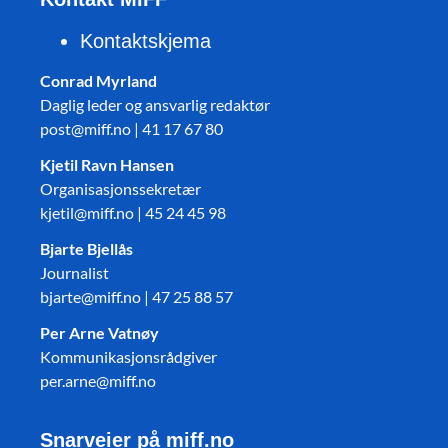
Kontaktskjema
Conrad Myrland
Daglig leder og ansvarlig redaktør
post@miff.no | 41 17 67 80
Kjetil Ravn Hansen
Organisasjonssekretær
kjetil@miff.no | 45 24 45 98
Bjarte Bjellås
Journalist
bjarte@miff.no | 47 25 88 57
Per Arne Vatnøy
Kommunikasjonsrådgiver
per.arne@miff.no
Snarveier på miff.no