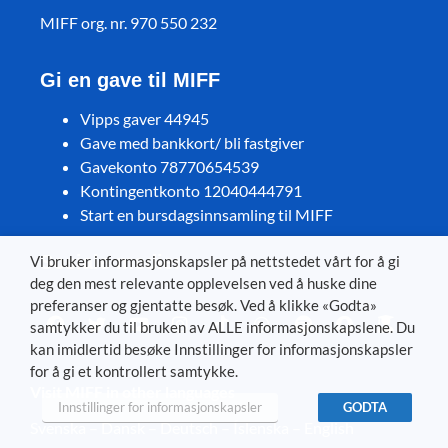
MIFF org. nr. 970 550 232
Gi en gave til MIFF
Vipps gaver 44945
Gave med bankkort/ bli fastgiver
Gavekonto 78770654539
Kontingentkonto 12040444791
Start en bursdagsinnsamling til MIFF
Sosiale medier
Vi bruker informasjonskapsler på nettstedet vårt for å gi
deg den mest relevante opplevelsen ved å huske dine
preferanser og gjentatte besøk. Ved å klikke «Godta»
samtykker du til bruken av ALLE informasjonskapslene. Du
kan imidlertid besøke Innstillinger for informasjonskapsler
for å gi et kontrollert samtykke.
Visit MIFF in other languages
Innstillinger for informasjonskapsler
GODTA
Svenska
–
Dansk
–
Deutsch
–
Íslenska
–
English