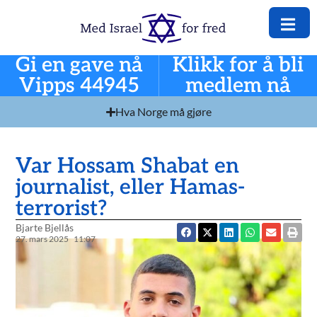
Gi en gave nå
Klikk for å bli
Vipps 44945
medlem nå
Hva Norge må gjøre
Var Hossam Shabat en
journalist, eller Hamas-
terrorist?
Bjarte Bjellås
27. mars 2025
11:07