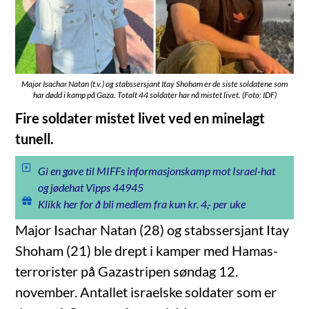
Major Isachar Natan (t.v.) og stabssersjant Itay Shoham er de siste soldatene som
har dødd i kamp på Gaza. Totalt 44 soldater har nå mistet livet. (Foto: IDF)
Fire soldater mistet livet ved en minelagt
tunell.
Gi en gave til MIFFs informasjonskamp mot Israel-hat
og jødehat Vipps 44945
Klikk her for å bli medlem fra kun kr. 4,- per uke
Major Isachar Natan (28) og stabssersjant Itay
Shoham (21) ble drept i kamper med Hamas-
terrorister på Gazastripen søndag 12.
november. Antallet israelske soldater som er