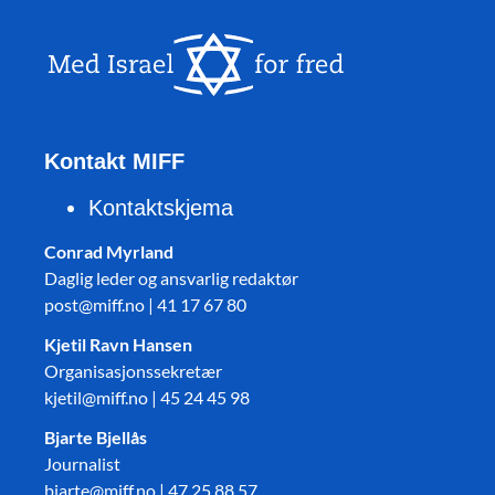
Kontakt MIFF
Kontaktskjema
Conrad Myrland
Daglig leder og ansvarlig redaktør
post@miff.no | 41 17 67 80
Kjetil Ravn Hansen
Organisasjonssekretær
kjetil@miff.no | 45 24 45 98
Bjarte Bjellås
Journalist
bjarte@miff.no | 47 25 88 57