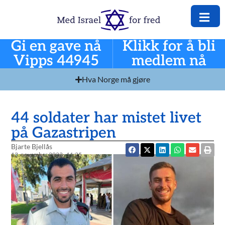
Gi en gave nå
Klikk for å bli
Vipps 44945
medlem nå
Hva Norge må gjøre
44 soldater har mistet livet
på Gazastripen
Bjarte Bjellås
13. november 2023
11:25