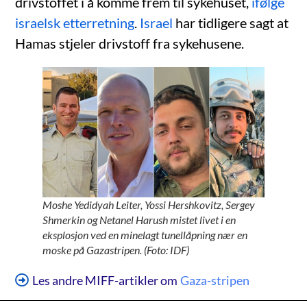
drivstoffet i å komme frem til sykehuset,
ifølge
israelsk etterretning
.
Israel
har tidligere sagt at
Hamas stjeler drivstoff fra sykehusene.
Moshe Yedidyah Leiter, Yossi Hershkovitz, Sergey
Shmerkin og Netanel Harush mistet livet i en
eksplosjon ved en minelagt tunellåpning nær en
moske på Gazastripen. (Foto: IDF)
Les andre MIFF-artikler om
Gaza-stripen