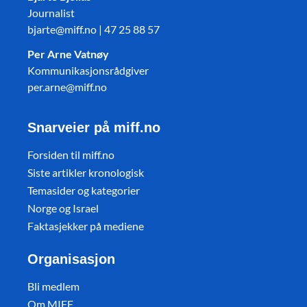
Journalist
bjarte@miff.no | 47 25 88 57
Per Arne Vatnøy
Kommunikasjonsrådgiver
per.arne@miff.no
Snarveier på miff.no
Forsiden til miff.no
Siste artikler kronologisk
Temasider og kategorier
Norge og Israel
Faktasjekker på mediene
Organisasjon
Bli medlem
Om MIFF