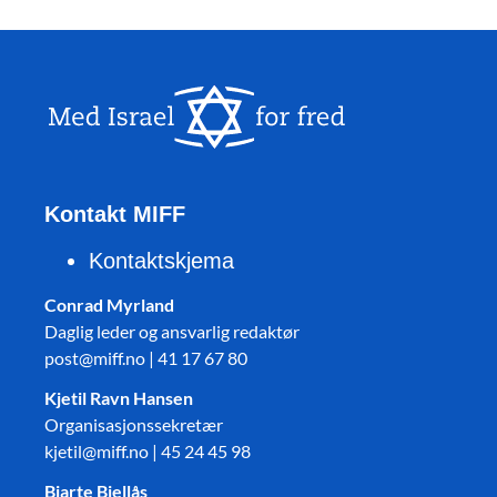
Kontakt MIFF
Kontaktskjema
Conrad Myrland
Daglig leder og ansvarlig redaktør
post@miff.no | 41 17 67 80
Kjetil Ravn Hansen
Organisasjonssekretær
kjetil@miff.no | 45 24 45 98
Bjarte Bjellås