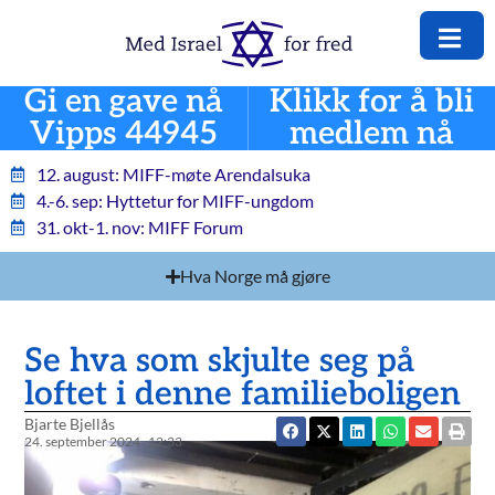
Gi en gave nå
Klikk for å bli
Vipps 44945
medlem nå
12. august: MIFF-møte Arendalsuka
4.-6. sep: Hyttetur for MIFF-ungdom
31. okt-1. nov: MIFF Forum
Hva Norge må gjøre
Se hva som skjulte seg på
loftet i denne familieboligen
Bjarte Bjellås
24. september 2024
12:33