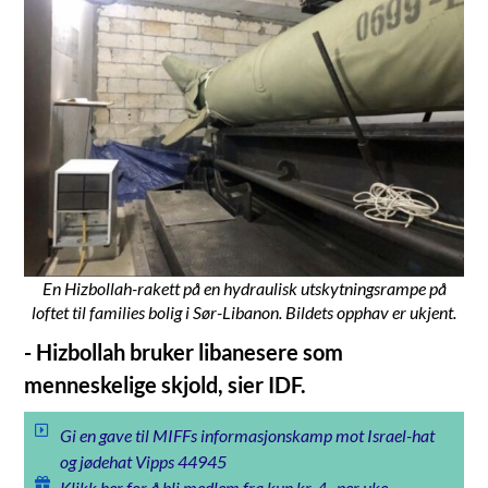
En Hizbollah-rakett på en hydraulisk utskytningsrampe på
loftet til families bolig i Sør-Libanon. Bildets opphav er ukjent.
- Hizbollah bruker libanesere som
menneskelige skjold, sier IDF.
Gi en gave til MIFFs informasjonskamp mot Israel-hat
og jødehat Vipps 44945
Klikk her for å bli medlem fra kun kr. 4,- per uke