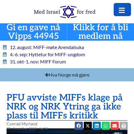
Gi en gave nå
Klikk for å bli
Vipps 44945
medlem nå
12. august: MIFF-møte Arendalsuka
4.-6. sep: Hyttetur for MIFF-ungdom
31. okt-1. nov: MIFF Forum
Hva Norge må gjøre
PFU avviste MIFFs klage på
NRK og NRK Ytring ga ikke
plass til MIFFs kritikk
Conrad Myrland
30. desember 2023
16:54