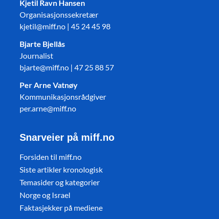
Kjetil Ravn Hansen
Organisasjonssekretær
kjetil@miff.no | 45 24 45 98
Bjarte Bjellås
Journalist
bjarte@miff.no | 47 25 88 57
Per Arne Vatnøy
Kommunikasjonsrådgiver
per.arne@miff.no
Snarveier på miff.no
Forsiden til miff.no
Siste artikler kronologisk
Temasider og kategorier
Norge og Israel
Faktasjekker på mediene