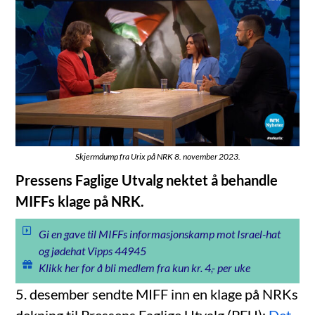
Skjermdump fra Urix på NRK 8. november 2023.
Pressens Faglige Utvalg nektet å behandle
MIFFs klage på NRK.
Gi en gave til MIFFs informasjonskamp mot Israel-hat
og jødehat Vipps 44945
Klikk her for å bli medlem fra kun kr. 4,- per uke
5. desember sendte MIFF inn en klage på NRKs
dekning til Pressens Faglige Utvalg (PFU):
Det