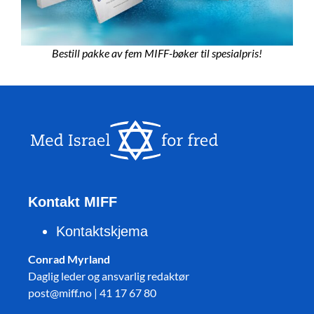
Bestill pakke av fem MIFF-bøker til spesialpris!
Kontakt MIFF
Kontaktskjema
Conrad Myrland
Daglig leder og ansvarlig redaktør
post@miff.no | 41 17 67 80