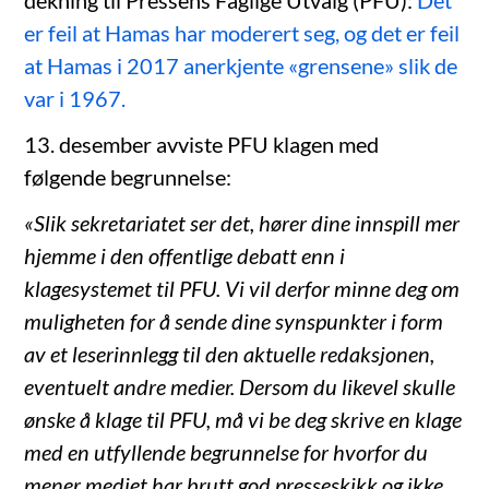
er feil at Hamas har moderert seg, og det er feil
at Hamas i 2017 anerkjente «grensene» slik de
var i 1967.
13. desember avviste PFU klagen med
følgende begrunnelse:
«Slik sekretariatet ser det, hører dine innspill mer
hjemme i den offentlige debatt enn i
klagesystemet til PFU. Vi vil derfor minne deg om
muligheten for å sende dine synspunkter i form
av et leserinnlegg til den aktuelle redaksjonen,
eventuelt andre medier. Dersom du likevel skulle
ønske å klage til PFU, må vi be deg skrive en klage
med en utfyllende begrunnelse for hvorfor du
mener mediet har brutt god presseskikk og ikke