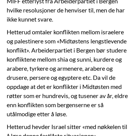
MIFF etterlyst fra Arbeiderpartiet i Bergen
hvilke resolusjoner de henviser til, men de har
ikke kunnet svare.
Hetterud omtaler konflikten mellom israelere
og palestinere som «Midtøstens lengstlevende
konflikt». Arbeiderpartiet i Bergen bør studere
konfliktene mellom shia og sunni, kurdere og
arabere, tyrkere og armenere, arabere og
drusere, persere og egyptere etc. Da vil de
oppdage at det er konflikter i Midtøsten med
røtter som er hundrevis, og tusener av år, eldre
enn konflikten som bergenserne er så
utålmodige etter å løse.
Hetterud hevder Israel sitter «med nøkkelen til
å løse denne fastlåste situasjonen».