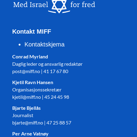
Kontakt MIFF
Kontaktskjema
Conrad Myrland
Daglig leder og ansvarlig redaktør
post@miff.no | 41 17 67 80
Kjetil Ravn Hansen
Organisasjonssekretær
kjetil@miff.no | 45 24 45 98
Bjarte Bjellås
Journalist
bjarte@miff.no | 47 25 88 57
Per Arne Vatnøy