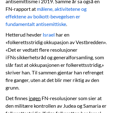
antisemittisme i 2019. Samme år sa også en
FN-rapport at
målene, aktivitetene og
effektene av boikott-bevegelsen er
fundamentalt antisemittiske
.
Hetterud hevder
Israel
har en
«folkerettsstridig okkupasjon av Vestbredden».
«Det er vedtatt flere resolusjoner
i FNs sikkerhetsråd og generalforsamling, som
slår fast at okkupasjonen er folkerettsstridig,»
skriver han. Til sammen gjentar han refrenget
fire ganger, uten at det blir mer riktig av den
grunn.
Det finnes
ingen
FN-resolusjoner som sier at
den militære kontrollen av Judea og Samaria er