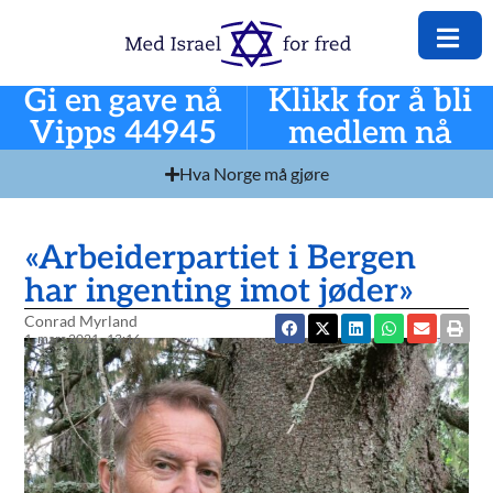
Gi en gave nå
Klikk for å bli
Vipps 44945
medlem nå
Hva Norge må gjøre
«Arbeiderpartiet i Bergen
har ingenting imot jøder»
Conrad Myrland
1. mars 2021
13:16