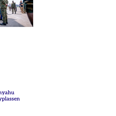
anyahu
yplassen