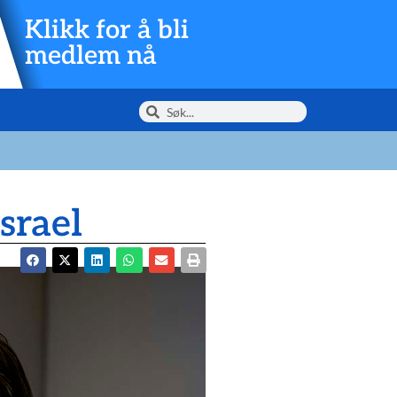
Klikk for å bli
medlem nå
srael