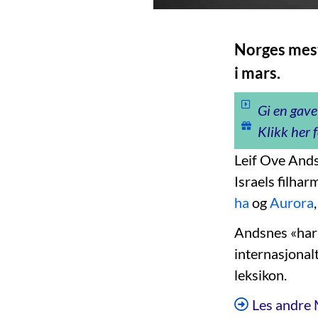
Norges mest
i mars.
Gi en gave
Klikk her f
Leif Ove Ands
Israels filha
ha
og
Aurora
Andsnes «har 
internasjonal
leksikon.
Les andre 