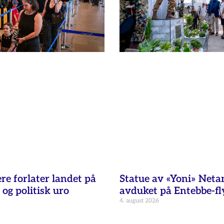
re forlater landet på
Statue av «Yoni» Net
 og politisk uro
avduket på Entebbe-fl
4. august 2026