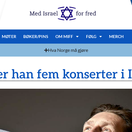
MØTER
BØKER/PINS
OM MIFF
FØLG
MERCH
Hva Norge må gjøre
r han fem konserter i I