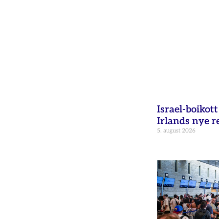
Israel-boikot
Irlands nye r
5. august 2026