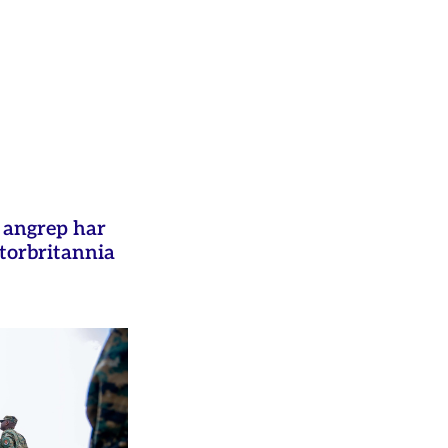
e angrep har
Storbritannia