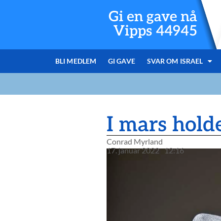
Gi en gave nå
Vipps 44945
BLI MEDLEM
GI GAVE
SVAR OM ISRAEL
I mars holde
Conrad Myrland
17. januar 2022
12:16