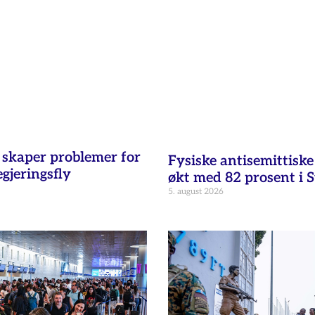
t skaper problemer for
Fysiske antisemittisk
egjeringsfly
økt med 82 prosent i 
5. august 2026