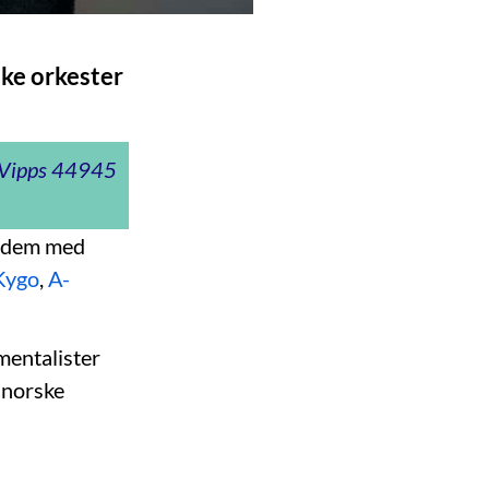
ske orkester
t Vipps 44945
av dem med
Kygo
,
A-
mentalister
 norske