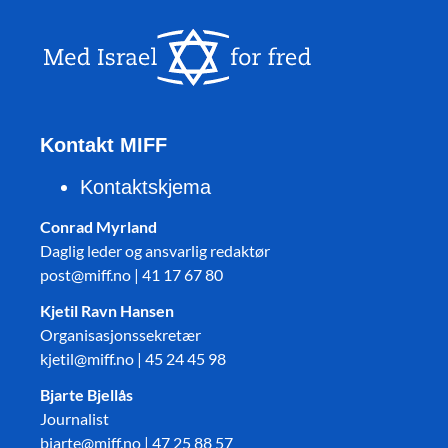
Kontakt MIFF
Kontaktskjema
Conrad Myrland
Daglig leder og ansvarlig redaktør
post@miff.no | 41 17 67 80
Kjetil Ravn Hansen
Organisasjonssekretær
kjetil@miff.no | 45 24 45 98
Bjarte Bjellås
Journalist
bjarte@miff.no | 47 25 88 57