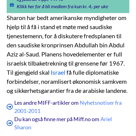
Klikk her for å bli medlem fra kun kr. 4,- per uke
Sharon har bedt amerikanske myndigheter om
hjelp til å få i stand et møte med saudiske
tjenestemenn, for å diskutere fredsplanen til
den saudiske kronprinsen Abdullah bin Abdul
Aziz al-Saud. Planens hovedelementer er full
israelsk tilbaketrekning til grensene før 1967.
Til gjengjeld skal
Israel
få fulle diplomatiske
forbindelser, noramlisert økonomisk samkvem
og sikkerhetsgarantier fra de arabiske landene.
Les andre MIFF-artikler om
Nyhetsnotiser fra
2001-2011
Du kan også finne mer på Miff.no om
Ariel
Sharon