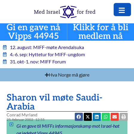
Gi en gave nå
Klikk for å bli
Vipps 44945
medlem nå
12. august: MIFF-møte Arendalsuka
4.-6. sep: Hyttetur for MIFF-ungdom
31. okt-1. nov: MIFF Forum
Hva Norge må gjøre
Sharon vil møte Saudi-
Arabia
Conrad Myrland
25. februar 2002
12:55
Gi en gave til MIFFs informasjonskamp mot Israel-hat
og jødehat Vipps 44945