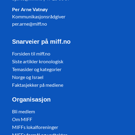
Per Arne Vatnøy
Kommunikasjonsrådgiver
per.arne@miff.no
Snarveier på miff.no
Forsiden til miff.no
Siste artikler kronologisk
Temasider og kategorier
Norge og Israel
Faktasjekker på mediene
Organisasjon
Bli medlem
Om MIFF
MIFFs lokalforeninger
MIFFs formål og vedtekter