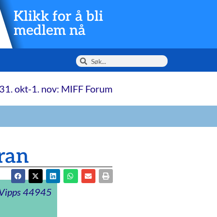
Klikk for å bli
medlem nå
31. okt-1. nov: MIFF Forum
ran
t Vipps 44945