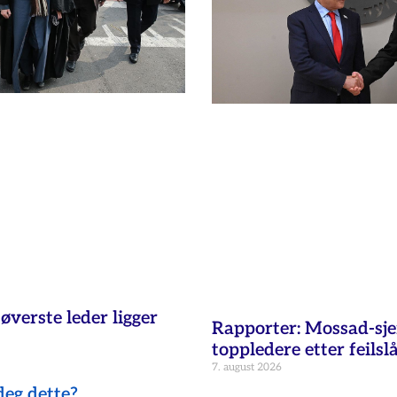
øverste leder ligger
Rapporter: Mossad-sje
toppledere etter feilsl
7. august 2026
eg dette?