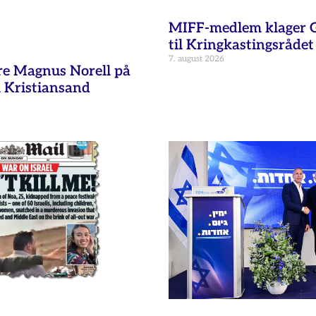
MIFF-medlem klager G
til Kringkastingsrådet
7. august 2026
re Magnus Norell på
 Kristiansand