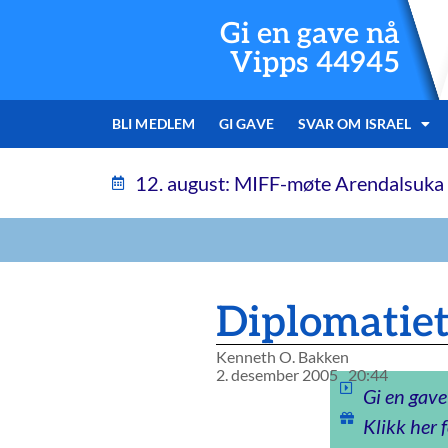
Gi en gave nå
Vipps 44945
BLI MEDLEM
GI GAVE
SVAR OM ISRAEL
12. august: MIFF-møte Arendalsuka
Diplomatiet
Kenneth O. Bakken
2. desember 2005
20:44
Gi en gave
Klikk her f