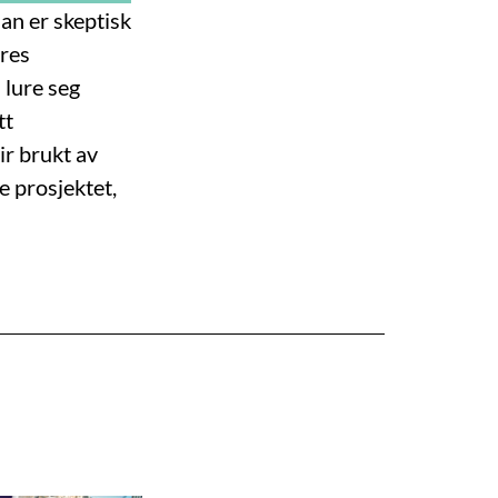
an er skeptisk
eres
 lure seg
tt
ir brukt av
 prosjektet,