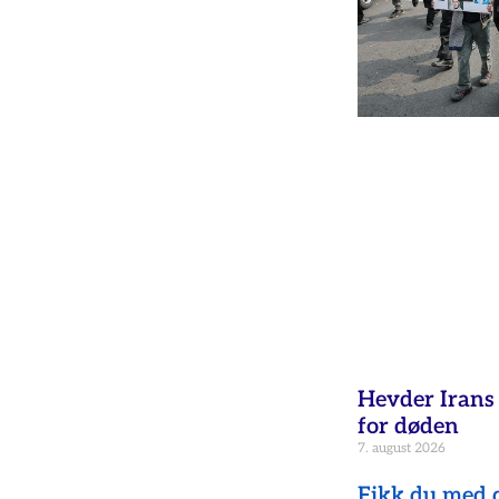
Hevder Irans 
for døden
7. august 2026
Fikk du med d