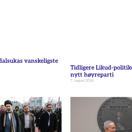
dalsukas vanskeligste
Tidligere Likud-politik
nytt høyreparti
7. august 2026