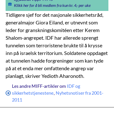
Klikk her for å bli medlem fra kun kr. 4,- per uke
Tidligere sjef for det nasjonale sikkerhetsråd,
generalmajor Giora Eiland, er utnevnt som
leder for granskningskomitéen etter Kerem
Shalom-angrepet. IDF har allerede sprengt
tunnelen som terroristene brukte til å krysse
inn på israelsk territorium. Soldatene oppdaget
at tunnelen hadde forgreninger som kan tyde
på at et enda mer omfattende angrep var
planlagt, skriver Yedioth Aharonoth.
Les andre MIFF-artikler om
IDF og
sikkerhetstjenestene
,
Nyhetsnotiser fra 2001-
2011