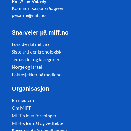
Per Arne Vatnøy
Kommunikasjonsrådgiver
per.arne@miff.no
Snarveier på miff.no
Forsiden til miff.no
Siste artikler kronologisk
Temasider og kategorier
Norge og Israel
Faktasjekker på mediene
Organisasjon
Bli medlem
Om MIFF
MIFFs lokalforeninger
MIFFs formål og vedtekter
Ressursside for medlemmer