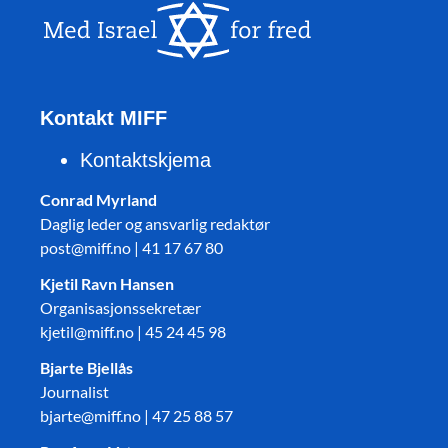
Kontakt MIFF
Kontaktskjema
Conrad Myrland
Daglig leder og ansvarlig redaktør
post@miff.no | 41 17 67 80
Kjetil Ravn Hansen
Organisasjonssekretær
kjetil@miff.no | 45 24 45 98
Bjarte Bjellås
Journalist
bjarte@miff.no | 47 25 88 57