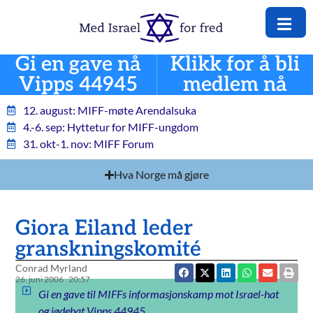
Gi en gave nå
Klikk for å bli
Vipps 44945
medlem nå
12. august: MIFF-møte Arendalsuka
4.-6. sep: Hyttetur for MIFF-ungdom
31. okt-1. nov: MIFF Forum
Hva Norge må gjøre
Giora Eiland leder
granskningskomité
Conrad Myrland
26. juni 2006
20:57
Gi en gave til MIFFs informasjonskamp mot Israel-hat
og jødehat Vipps 44945