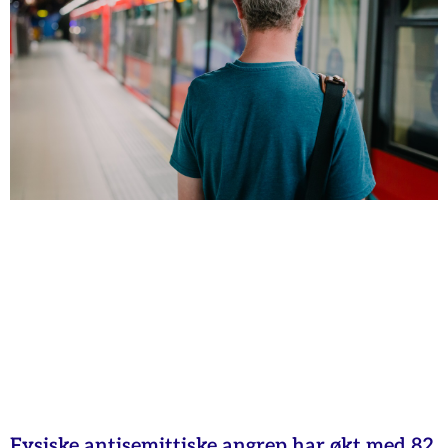
Fysiske antisemittiske angrep har økt med 82