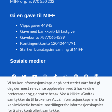
MIFF org. nr. 970 550 232
Gi en gave til MIFF
Vipps gaver 44945
Gave med bankkort/ bli fastgiver
Gavekonto 78770654539
Kontingentkonto 12040444791
Start en bursdagsinnsamling til MIFF
Sosiale medier
Vi bruker informasjonskapsler på nettstedet vårt for å gi
deg den mest relevante opplevelsen ved å huske dine
Visit MIFF in other languages
preferanser og gjentatte besøk. Ved å klikke «Godta»
samtykker du til bruken av ALLE informasjonskapslene. Du
Svenska
–
Dansk
–
Deutsch
–
Íslenska
–
English
kan imidlertid besøke Innstillinger for informasjonskapsler
for å gi et kontrollert samtykke.