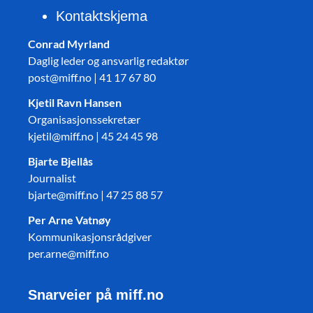
Kontaktskjema
Conrad Myrland
Daglig leder og ansvarlig redaktør
post@miff.no | 41 17 67 80
Kjetil Ravn Hansen
Organisasjonssekretær
kjetil@miff.no | 45 24 45 98
Bjarte Bjellås
Journalist
bjarte@miff.no | 47 25 88 57
Per Arne Vatnøy
Kommunikasjonsrådgiver
per.arne@miff.no
Snarveier på miff.no