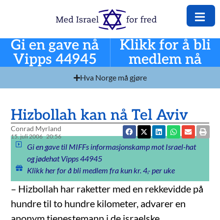
Gi en gave nå
Klikk for å bli
Vipps 44945
medlem nå
Hva Norge må gjøre
Hizbollah kan nå Tel Aviv
Conrad Myrland
15. juli 2006
20:56
Gi en gave til MIFFs informasjonskamp mot Israel-hat
og jødehat Vipps 44945
Klikk her for å bli medlem fra kun kr. 4,- per uke
– Hizbollah har raketter med en rekkevidde på
hundre til to hundre kilometer, advarer en
anonym tjenestemann i de israelske