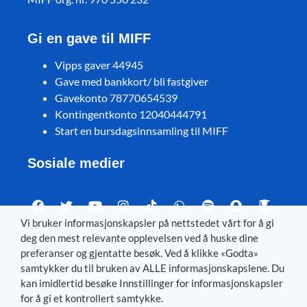
Gi en gave til MIFF
Vipps gaver 44945
Gave med bankkort/ bli fastgiver
Gavekonto 78770654539
Kontingentkonto 12040444791
Start en bursdagsinnsamling til MIFF
Sosiale medier
Vi bruker informasjonskapsler på nettstedet vårt for å gi
deg den mest relevante opplevelsen ved å huske dine
Visit MIFF in other languages
preferanser og gjentatte besøk. Ved å klikke «Godta»
samtykker du til bruken av ALLE informasjonskapslene. Du
Svenska
–
Dansk
–
Deutsch
–
Íslenska
–
English
kan imidlertid besøke Innstillinger for informasjonskapsler
for å gi et kontrollert samtykke.