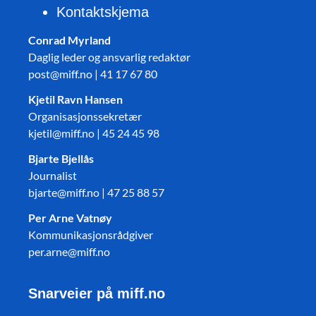
Kontaktskjema
Conrad Myrland
Daglig leder og ansvarlig redaktør
post@miff.no | 41 17 67 80
Kjetil Ravn Hansen
Organisasjonssekretær
kjetil@miff.no | 45 24 45 98
Bjarte Bjellås
Journalist
bjarte@miff.no | 47 25 88 57
Per Arne Vatnøy
Kommunikasjonsrådgiver
per.arne@miff.no
Snarveier på miff.no