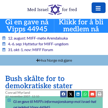
Gi en gave nå
Klikk for å bli
Vipps 44945
medlem nå
12. august: MIFF-møte Arendalsuka
4.-6. sep: Hyttetur for MIFF-ungdom
31. okt-1. nov: MIFF Forum
Hva Norge må gjøre
Bush skålte for to
demokratiske stater
Conrad Myrland
27. november 2007
12:10
Gi en gave til MIFFs informasjonskamp mot Israel-hat
og jødehat Vipps 44945