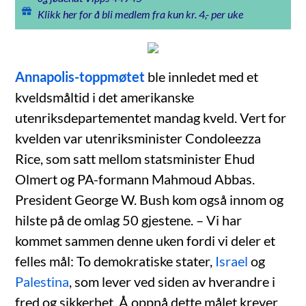
Klikk her for å bli medlem fra kun kr. 4,- per uke
Annapolis-toppmøtet
ble innledet med et
kveldsmåltid i det amerikanske
utenriksdepartementet mandag kveld. Vert for
kvelden var utenriksminister Condoleezza
Rice, som satt mellom statsminister Ehud
Olmert og PA-formann Mahmoud Abbas.
President George W. Bush kom også innom og
hilste på de omlag 50 gjestene. – Vi har
kommet sammen denne uken fordi vi deler et
felles mål: To demokratiske stater,
Israel
og
Palestina
, som lever ved siden av hverandre i
fred og sikkerhet. Å oppnå dette målet krever