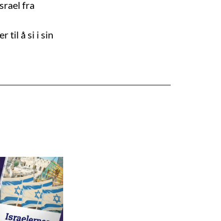
srael fra
il å si i sin