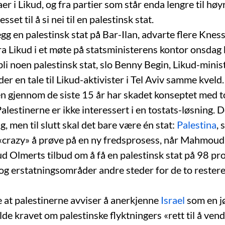
aer i Likud, og fra partier som står enda lengre til høyr
et til å si nei til en palestinsk stat.
gg en palestinsk stat på Bar-Ilan, advarte flere Knes
 Likud i et møte på statsministerens kontor onsdag 
 bli noen palestinsk stat, slo Benny Begin, Likud-minis
der en tale til Likud-aktivister i Tel Aviv samme kveld.
en gjennom de siste 15 år har skadet konseptet med to
 Palestinerne er ikke interessert i en tostats-løsning. 
g, men til slutt skal det bare være én stat:
Palestina
, 
«crazy» å prøve på en ny fredsprosess, når Mahmoud
ud Olmerts tilbud om å få en palestinsk stat på 98 pr
g erstatningsområder andre steder for de to rester
 at palestinerne avviser å anerkjenne
Israel
som en jø
olde kravet om palestinske flyktningers «rett til å vend