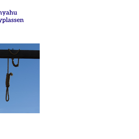
anyahu
yplassen