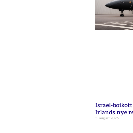
Israel-boikot
Irlands nye r
5. august 2026