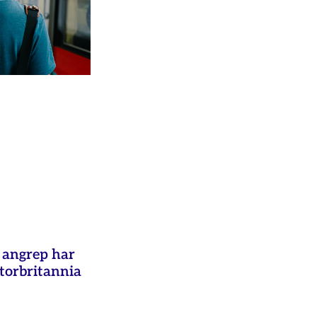
e angrep har
Storbritannia