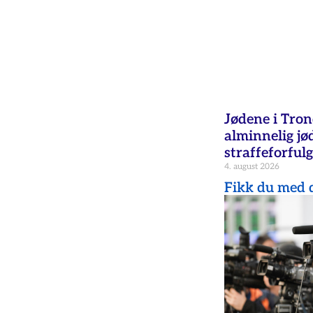
Jødene i Tron
alminnelig jød
straffeforfulg
4. august 2026
Fikk du med d