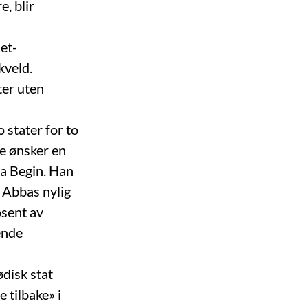
e, blir
set-
kveld.
ter uten
 stater for to
De ønsker en
sa Begin. Han
 Abbas nylig
osent av
ende
disk stat
e tilbake» i