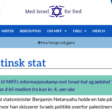
MØTER
BØKER/PINS
OM MIFF
FØLG
MERCH
Hva Norge må gjøre
stinsk stat
 til MIFFs informasjonskamp mot Israel-hat og jødeha
or å bli medlem fra kun kr. 4,- per uke
l statsminister Benjamin Netanyahu holde en tale på
hvor han skisserer Israels politikk overfor palestinern