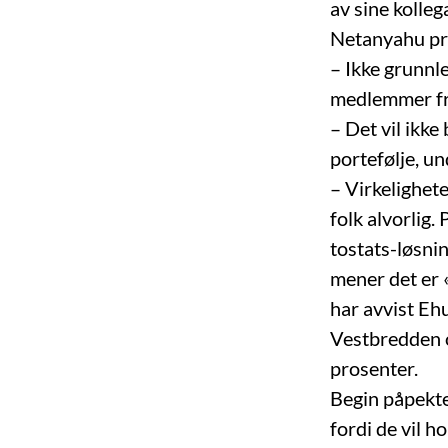
av sine kolleg
Netanyahu press
– Ikke grunnle
medlemmer fra
– Det vil ikke
portefølje, un
– Virkelighet
folk alvorlig.
tostats-løsnin
mener det er 
har avvist Eh
Vestbredden o
prosenter.
Begin påpekte
fordi de vil h