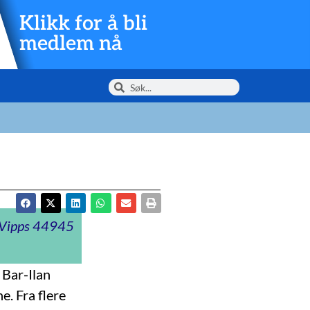
Klikk for å bli
medlem nå
t Vipps 44945
 Bar-Ilan
e. Fra flere