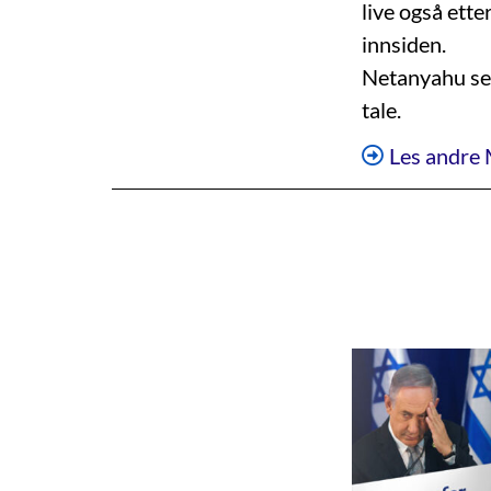
live også ette
innsiden.
Netanyahu sel
tale.
Les andre 