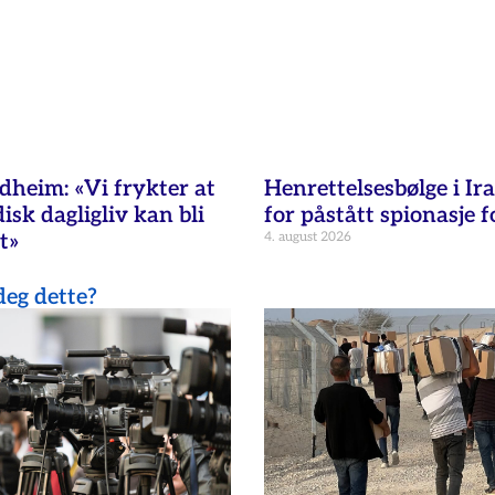
Henrettelsesbølge i Ir
dheim: «Vi frykter at
for påstått spionasje f
isk dagligliv kan bli
4. august 2026
t»
eg dette?