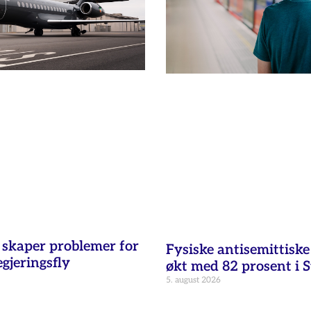
t skaper problemer for
Fysiske antisemittisk
egjeringsfly
økt med 82 prosent i 
5. august 2026