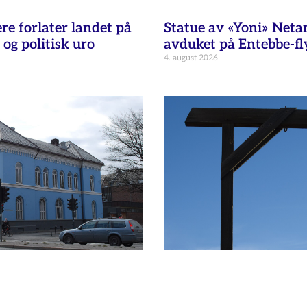
re forlater landet på
Statue av «Yoni» Net
 og politisk uro
avduket på Entebbe-fl
4. august 2026