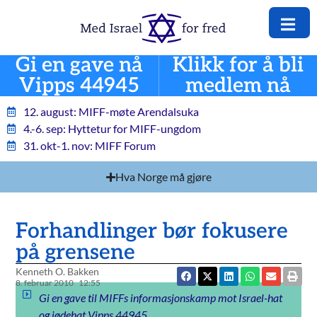
Gi en gave nå
Klikk for å bli
Vipps 44945
medlem nå
12. august: MIFF-møte Arendalsuka
4.-6. sep: Hyttetur for MIFF-ungdom
31. okt-1. nov: MIFF Forum
Hva Norge må gjøre
Forhandlinger bør fokusere
på grensene
Kenneth O. Bakken
8. februar 2010
12:55
Gi en gave til MIFFs informasjonskamp mot Israel-hat
og jødehat Vipps 44945