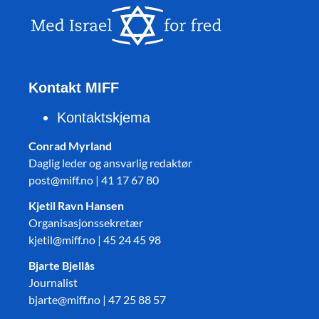
Kontakt MIFF
Kontaktskjema
Conrad Myrland
Daglig leder og ansvarlig redaktør
post@miff.no | 41 17 67 80
Kjetil Ravn Hansen
Organisasjonssekretær
kjetil@miff.no | 45 24 45 98
Bjarte Bjellås
Journalist
bjarte@miff.no | 47 25 88 57