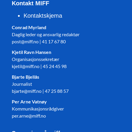
Kontakt MIFF
Kontaktskjema
Conrad Myrland
Daglig leder og ansvarlig redaktør
post@miff.no | 41 17 67 80
Kjetil Ravn Hansen
Organisasjonssekretær
kjetil@miff.no | 45 24 45 98
Bjarte Bjellås
Journalist
bjarte@miff.no | 47 25 88 57
Per Arne Vatnøy
Kommunikasjonsrådgiver
per.arne@miff.no