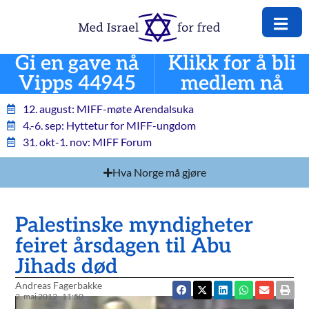
Gi en gave nå
Klikk for å bli
Vipps 44945
medlem nå
12. august: MIFF-møte Arendalsuka
4.-6. sep: Hyttetur for MIFF-ungdom
31. okt-1. nov: MIFF Forum
Hva Norge må gjøre
Palestinske myndigheter
feiret årsdagen til Abu
Jihads død
Andreas Fagerbakke
2. mai 2012
11:50