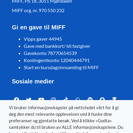
MIFF, Pb 18, 3051 Mjøndalen
MIFF org. nr. 970 550 232
Gi en gave til MIFF
Vipps gaver 44945
Gave med bankkort/ bli fastgiver
Gavekonto 78770654539
Kontingentkonto 12040444791
Start en bursdagsinnsamling til MIFF
Sosiale medier
Vi bruker informasjonskapsler på nettstedet vårt for å gi
deg den mest relevante opplevelsen ved å huske dine
Visit MIFF in other languages
preferanser og gjentatte besøk. Ved å klikke «Godta»
samtykker du til bruken av ALLE informasjonskapslene. Du
Svenska
–
Dansk
–
Deutsch
–
Íslenska
–
English