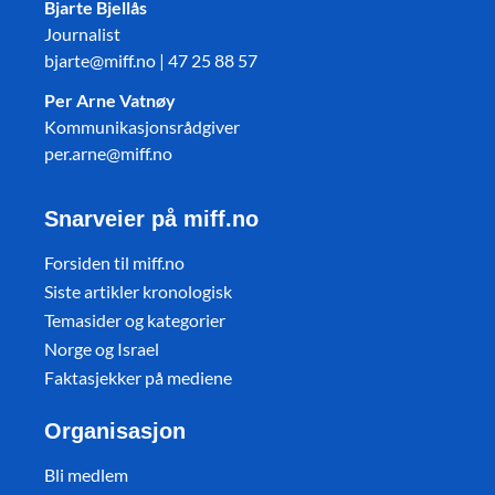
Bjarte Bjellås
Journalist
bjarte@miff.no | 47 25 88 57
Per Arne Vatnøy
Kommunikasjonsrådgiver
per.arne@miff.no
Snarveier på miff.no
Forsiden til miff.no
Siste artikler kronologisk
Temasider og kategorier
Norge og Israel
Faktasjekker på mediene
Organisasjon
Bli medlem