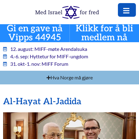
Gi en gave nå
Klikk for å bli
Vipps 44945
medlem nå
12. august: MIFF-møte Arendalsuka
4.-6. sep: Hyttetur for MIFF-ungdom
31. okt-1. nov: MIFF Forum
Hva Norge må gjøre
Al-Hayat Al-Jadida