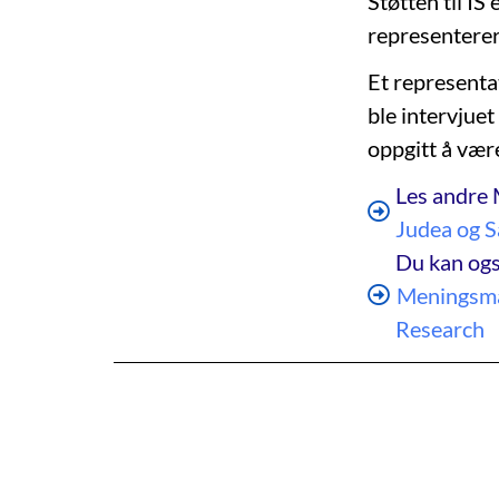
Støtten til IS
representerer
Et representa
ble intervjuet
oppgitt å vær
Les andre 
Judea og 
Du kan ogs
Meningsmå
Research