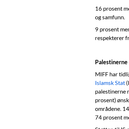
16 prosent me
og samfunn.
9 prosent men
respekterer fr
Palestinerne 
MIFF har tidl
Islamsk Stat
(
palestinerne m
prosent) ønske
områdene. 14 
74 prosent m