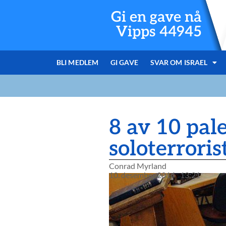
Gi en gave nå
Vipps 44945
BLI MEDLEM
GI GAVE
SVAR OM ISRAEL
8 av 10 pal
soloterroris
Conrad Myrland
10. desember 2014
13:21