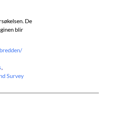
ersøkelsen. De
rginen blir
bredden/
s
,
and Survey