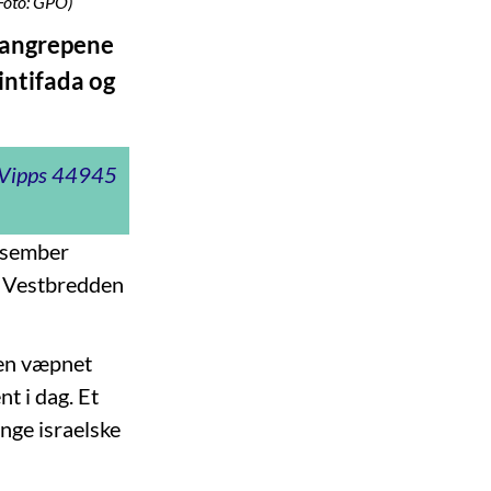
(Foto: GPO)
orangrepene
intifada og
t Vipps 44945
desember
å Vestbredden
l en væpnet
t i dag. Et
ange israelske