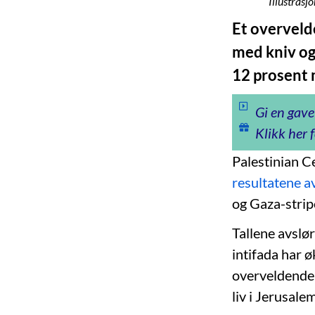
Illustrasj
Et overveld
med kniv og
12 prosent 
Gi en gave
Klikk her f
Palestinian C
resultatene a
og Gaza-strip
Tallene avslør
intifada har ø
overveldende f
liv i Jerusal