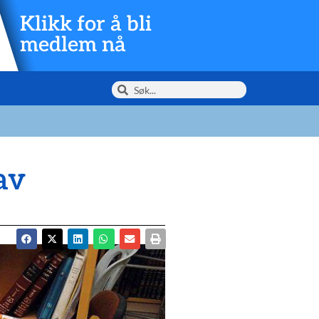
Klikk for å bli
medlem nå
av