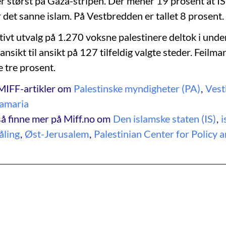
 er størst på Gaza-stripen. Der mener 19 prosent at IS
 det sanne islam. På Vestbredden er tallet 8 prosent.
tivt utvalg på 1.270 voksne palestinere deltok i und
 ansikt til ansikt på 127 tilfeldig valgte steder. Feilma
e tre prosent.
MIFF-artikler om
Palestinske myndigheter (PA)
,
Vest
Samaria
å finne mer på Miff.no om
Den islamske staten (IS)
,
i
ling
,
Øst-Jerusalem
,
Palestinian Center for Policy 