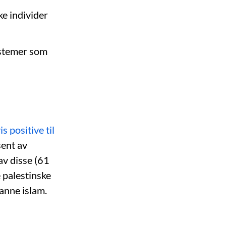
e individer
ystemer som
is positive til
sent av
av disse (61
e palestinske
anne islam.