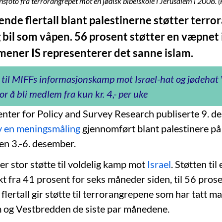
onsfoto fra terrorangrepet mot en jødisk bibelskole i Jerusalem i 2008. 
ende flertall blant palestinerne støtter terr
 bil som våpen. 56 prosent støtter en væpnet 
mener IS representerer det sanne islam.
 til MIFFs informasjonskamp mot Israel-hat og jødeha
or å bli medlem fra kun kr. 4,- per uke
enter for Policy and Survey Research publiserte 9. 
v en meningsmåling
gjennomført blant palestinere p
en 3.-6. desember.
er stor støtte til voldelig kamp mot
Israel
. Støtten ti
kt fra 41 prosent for seks måneder siden, til 56 prosen
lertall gir støtte til terrorangrepene som har tatt m
em og Vestbredden de siste par månedene.