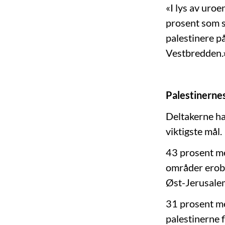
«I lys av uroe
prosent som s
palestinere på
Vestbredden.
Palestinerne
Deltakerne ha
viktigste mål.
43 prosent me
områder erobr
Øst-Jerusale
31 prosent men
palestinerne f