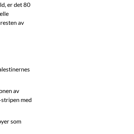
ld, er det 80
elle
 resten av
alestinernes
jonen av
-stripen med
sbyer som