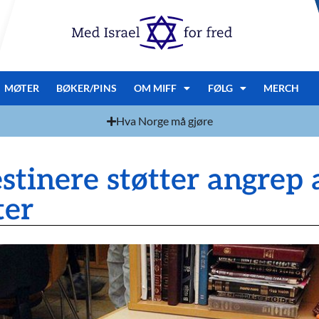
MØTER
BØKER/PINS
OM MIFF
FØLG
MERCH
Hva Norge må gjøre
estinere støtter angrep 
ter