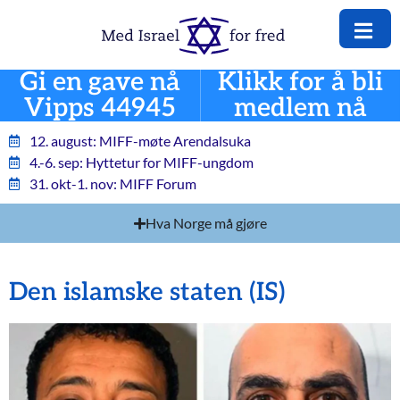
Gi en gave nå
Klikk for å bli
Vipps 44945
medlem nå
12. august: MIFF-møte Arendalsuka
4.-6. sep: Hyttetur for MIFF-ungdom
31. okt-1. nov: MIFF Forum
Hva Norge må gjøre
Den islamske staten (IS)