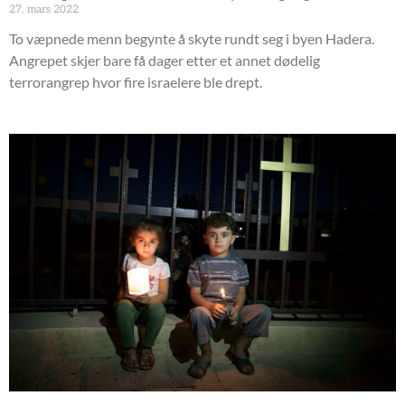
27. mars 2022
To væpnede menn begynte å skyte rundt seg i byen Hadera.
Angrepet skjer bare få dager etter et annet dødelig
terrorangrep hvor fire israelere ble drept.