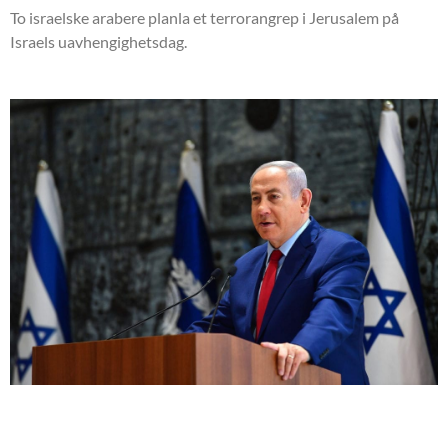
To israelske arabere planla et terrorangrep i Jerusalem på
Israels uavhengighetsdag.