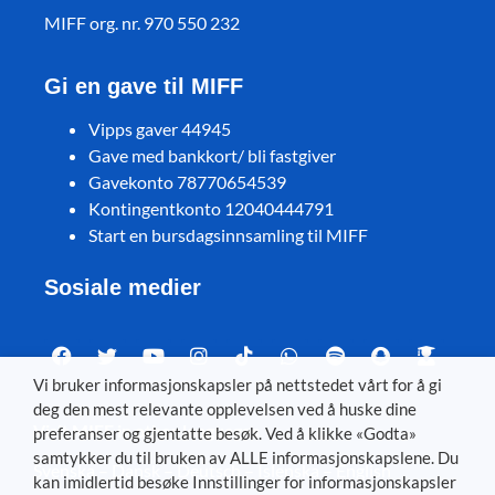
MIFF org. nr. 970 550 232
Gi en gave til MIFF
Vipps gaver 44945
Gave med bankkort/ bli fastgiver
Gavekonto 78770654539
Kontingentkonto 12040444791
Start en bursdagsinnsamling til MIFF
Sosiale medier
Vi bruker informasjonskapsler på nettstedet vårt for å gi
deg den mest relevante opplevelsen ved å huske dine
Visit MIFF in other languages
preferanser og gjentatte besøk. Ved å klikke «Godta»
samtykker du til bruken av ALLE informasjonskapslene. Du
Svenska
–
Dansk
–
Deutsch
–
Íslenska
–
English
kan imidlertid besøke Innstillinger for informasjonskapsler