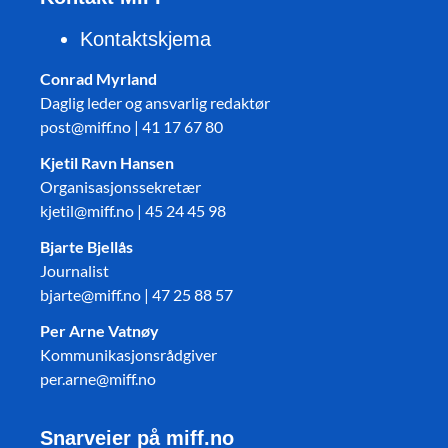
Kontaktskjema
Conrad Myrland
Daglig leder og ansvarlig redaktør
post@miff.no | 41 17 67 80
Kjetil Ravn Hansen
Organisasjonssekretær
kjetil@miff.no | 45 24 45 98
Bjarte Bjellås
Journalist
bjarte@miff.no | 47 25 88 57
Per Arne Vatnøy
Kommunikasjonsrådgiver
per.arne@miff.no
Snarveier på miff.no