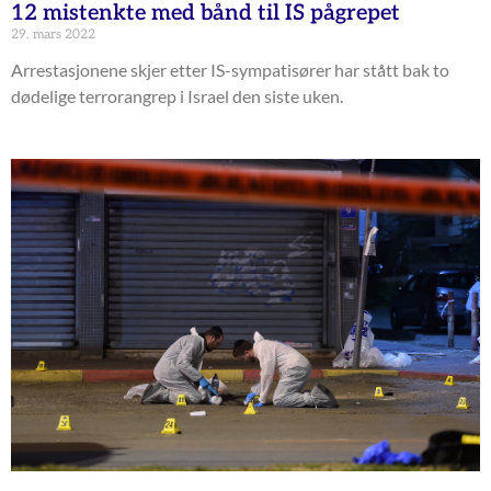
12 mistenkte med bånd til IS pågrepet
29. mars 2022
Arrestasjonene skjer etter IS-sympatisører har stått bak to
dødelige terrorangrep i Israel den siste uken.