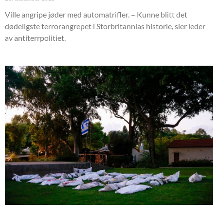
Ville angripe jøder med automatrifler. – Kunne blitt det
dødeligste terrorangrepet i Storbritannias historie, sier leder
av antiterrpolitiet.