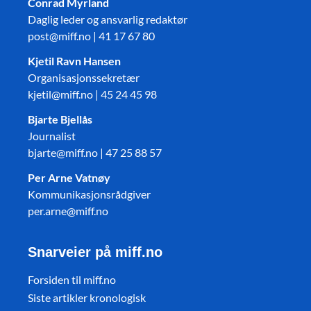
Conrad Myrland
Daglig leder og ansvarlig redaktør
post@miff.no | 41 17 67 80
Kjetil Ravn Hansen
Organisasjonssekretær
kjetil@miff.no | 45 24 45 98
Bjarte Bjellås
Journalist
bjarte@miff.no | 47 25 88 57
Per Arne Vatnøy
Kommunikasjonsrådgiver
per.arne@miff.no
Snarveier på miff.no
Forsiden til miff.no
Siste artikler kronologisk