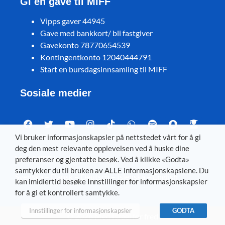
Gi en gave til MIFF
Vipps gaver 44945
Gave med bankkort/ bli fastgiver
Gavekonto 78770654539
Kontingentkonto 12040444791
Start en bursdagsinnsamling til MIFF
Sosiale medier
Vi bruker informasjonskapsler på nettstedet vårt for å gi
deg den mest relevante opplevelsen ved å huske dine
Visit MIFF in other languages
preferanser og gjentatte besøk. Ved å klikke «Godta»
samtykker du til bruken av ALLE informasjonskapslene. Du
Svenska
–
Dansk
–
Deutsch
–
Íslenska
–
English
kan imidlertid besøke Innstillinger for informasjonskapsler
for å gi et kontrollert samtykke.
Innstillinger for informasjonskapsler
GODTA
© 2026 Med Israel for fred