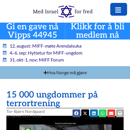
Gi en gave nå
Klikk for å bli
Vipps 44945
medlem nå
12. august: MIFF-møte Arendalsuka
4.-6. sep: Hyttetur for MIFF-ungdom
31. okt-1. nov: MIFF Forum
Hva Norge må gjøre
15 000 ungdommer på
terrortrening
Tor-Bjørn Nordgaard
30. januar 2015
23:26