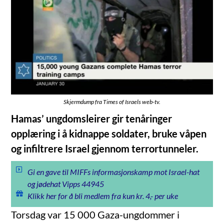
Skjermdump fra Times of Israels web-tv.
Hamas’ ungdomsleirer gir tenåringer
opplæring i å kidnappe soldater, bruke våpen
og infiltrere Israel gjennom terrortunneler.
Gi en gave til MIFFs informasjonskamp mot Israel-hat
og jødehat Vipps 44945
Klikk her for å bli medlem fra kun kr. 4,- per uke
Torsdag var 15 000 Gaza-ungdommer i