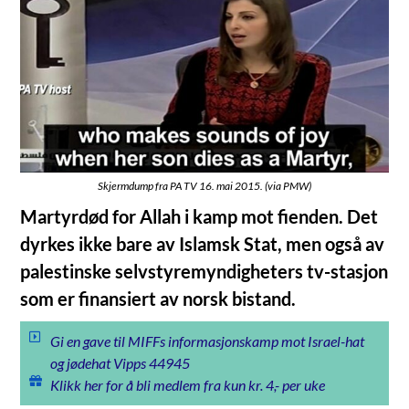
Skjermdump fra PA TV 16. mai 2015. (via PMW)
Martyrdød for Allah i kamp mot fienden. Det
dyrkes ikke bare av Islamsk Stat, men også av
palestinske selvstyremyndigheters tv-stasjon
som er finansiert av norsk bistand.
Gi en gave til MIFFs informasjonskamp mot Israel-hat
og jødehat Vipps 44945
Klikk her for å bli medlem fra kun kr. 4,- per uke