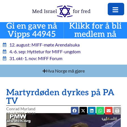
Gi en gave nå
Klikk for å bli
Vipps 44945
medlem nå
12. august: MIFF-møte Arendalsuka
4.-6. sep: Hyttetur for MIFF-ungdom
31. okt-1. nov: MIFF Forum
Hva Norge må gjøre
Martyrdøden dyrkes på PA
TV
Conrad Myrland
13. juli 2015
14:24