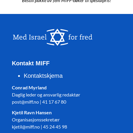
Bestill pakke av fem MIFF-bøker til spesialpris!
Kontakt MIFF
Kontaktskjema
Conrad Myrland
Daglig leder og ansvarlig redaktør
post@miff.no | 41 17 67 80
Kjetil Ravn Hansen
Organisasjonssekretær
kjetil@miff.no | 45 24 45 98