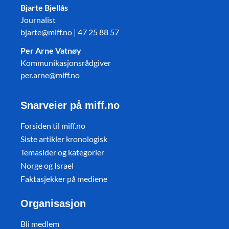
Bjarte Bjellås
Journalist
bjarte@miff.no | 47 25 88 57
Per Arne Vatnøy
Kommunikasjonsrådgiver
per.arne@miff.no
Snarveier på miff.no
Forsiden til miff.no
Siste artikler kronologisk
Temasider og kategorier
Norge og Israel
Faktasjekker på mediene
Organisasjon
Bli medlem