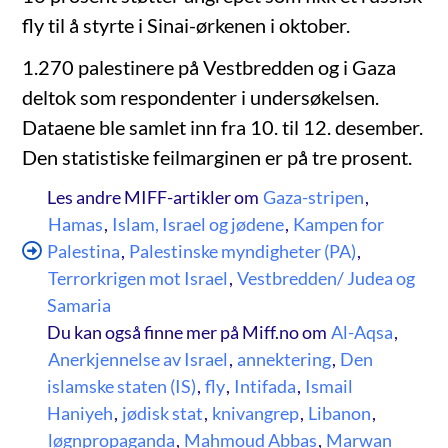
fly til å styrte i Sinai-ørkenen i oktober.
1.270 palestinere på Vestbredden og i Gaza
deltok som respondenter i undersøkelsen.
Dataene ble samlet inn fra 10. til 12. desember.
Den statistiske feilmarginen er på tre prosent.
Les andre MIFF-artikler om
Gaza-stripen
,
Hamas
,
Islam, Israel og jødene
,
Kampen for
Palestina
,
Palestinske myndigheter (PA)
,
Terrorkrigen mot Israel
,
Vestbredden/ Judea og
Samaria
Du kan også finne mer på Miff.no om
Al-Aqsa
,
Anerkjennelse av Israel
,
annektering
,
Den
islamske staten (IS)
,
fly
,
Intifada
,
Ismail
Haniyeh
,
jødisk stat
,
knivangrep
,
Libanon
,
løgnpropaganda
,
Mahmoud Abbas
,
Marwan