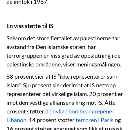
de inntok i 1967.
En viss støtte til IS
Selv om det store flertallet av palestinerne tar
avstand fra Den islamske staten, har
terrorgruppen en viss grad av oppslutning i de
palestinske områdene, viser meningsmålingen.
88 prosent sier at IS ”ikke representerer sann
islam”. Sju prosent sier derimot at IS nettopp
representerer det virkelige islam. 20 prosent er
imot den vestlige alliansens krig mot IS. Åtte
prosent støtter
de nylige bombeangrepene i
Libanon
, 14 prosent støtter
terroren i Paris
og
16 prosent støtter angrepet som fikk et russisk