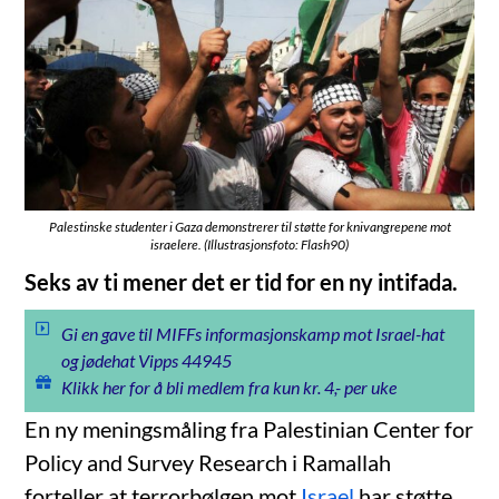
Palestinske studenter i Gaza demonstrerer til støtte for knivangrepene mot
israelere. (Illustrasjonsfoto: Flash90)
Seks av ti mener det er tid for en ny intifada.
Gi en gave til MIFFs informasjonskamp mot Israel-hat
og jødehat Vipps 44945
Klikk her for å bli medlem fra kun kr. 4,- per uke
En ny meningsmåling fra Palestinian Center for
Policy and Survey Research i Ramallah
forteller at terrorbølgen mot
Israel
har støtte