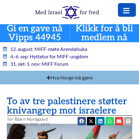
Gi en gave nå
Klikk for å bli
Vipps 44945
medlem nå
12. august: MIFF-møte Arendalsuka
4.-6. sep: Hyttetur for MIFF-ungdom
31. okt-1. nov: MIFF Forum
Hva Norge må gjøre
To av tre palestinere støtter
knivangrep mot israelere
Tor-Bjørn Nordgaard
15. desember 2015
14:22