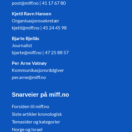
post@miff.no | 41 17 67 80
Kjetil Ravn Hansen
Organisasjonssekretær
kjetil@miff.no | 45 24 45 98
Bjarte Bjellås
Journalist
bjarte@miff.no | 47 25 88 57
Per Arne Vatnøy
Kommunikasjonsrådgiver
per.arne@miff.no
Snarveier på miff.no
Forsiden til miff.no
Siste artikler kronologisk
Temasider og kategorier
Norge og Israel