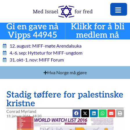
Gi en gave nå
Klikk for å bli
Vipps 44945
medlem nå
12. august: MIFF-møte Arendalsuka
4.-6. sep: Hyttetur for MIFF-ungdom
31. okt-1. nov: MIFF Forum
Hva Norge må gjøre
Stadig tøffere for palestinske
kristne
Conrad Myrland
13. januar 2016
18:20