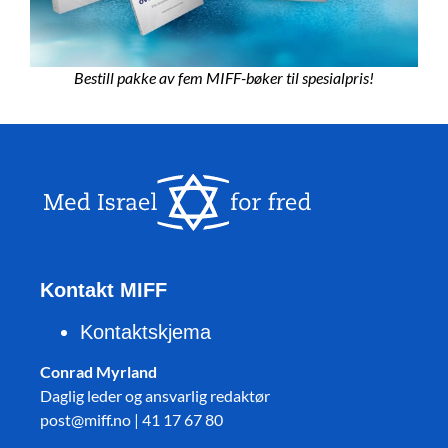
Bestill pakke av fem MIFF-bøker til spesialpris!
Kontakt MIFF
Kontaktskjema
Conrad Myrland
Daglig leder og ansvarlig redaktør
post@miff.no | 41 17 67 80