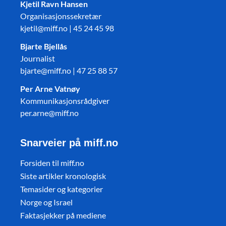
Kjetil Ravn Hansen
Organisasjonssekretær
kjetil@miff.no | 45 24 45 98
Bjarte Bjellås
Journalist
bjarte@miff.no | 47 25 88 57
Per Arne Vatnøy
Kommunikasjonsrådgiver
per.arne@miff.no
Snarveier på miff.no
Forsiden til miff.no
Siste artikler kronologisk
Temasider og kategorier
Norge og Israel
Faktasjekker på mediene