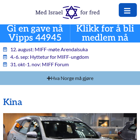
Gi en gave nå
Klikk for å bli
Vipps 44945
medlem nå
12. august: MIFF-møte Arendalsuka
4.-6. sep: Hyttetur for MIFF-ungdom
31. okt-1. nov: MIFF Forum
Hva Norge må gjøre
Kina