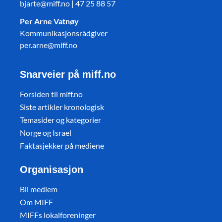
bjarte@miff.no | 47 25 88 57
Per Arne Vatnøy
Kommunikasjonsrådgiver
per.arne@miff.no
Snarveier på miff.no
Forsiden til miff.no
Siste artikler kronologisk
Temasider og kategorier
Norge og Israel
Faktasjekker på mediene
Organisasjon
Bli medlem
Om MIFF
MIFFs lokalforeninger