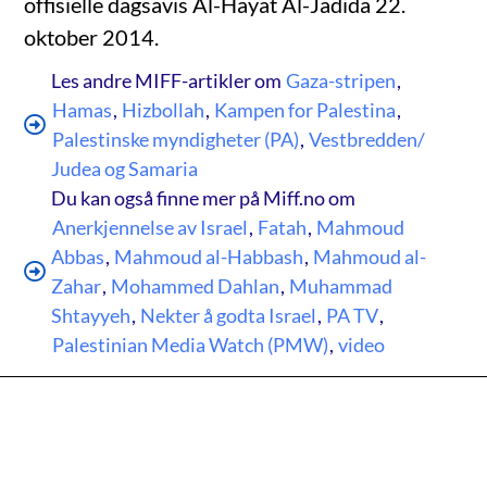
offisielle dagsavis Al-Hayat Al-Jadida 22.
oktober 2014.
Les andre MIFF-artikler om
Gaza-stripen
,
Hamas
,
Hizbollah
,
Kampen for Palestina
,
Palestinske myndigheter (PA)
,
Vestbredden/
Judea og Samaria
Du kan også finne mer på Miff.no om
Anerkjennelse av Israel
,
Fatah
,
Mahmoud
Abbas
,
Mahmoud al-Habbash
,
Mahmoud al-
Zahar
,
Mohammed Dahlan
,
Muhammad
Shtayyeh
,
Nekter å godta Israel
,
PA TV
,
Palestinian Media Watch (PMW)
,
video