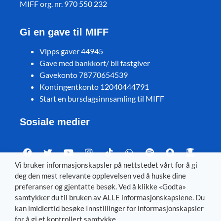
MIFF org. nr. 970 550 232
Gi en gave til MIFF
Vipps gaver 44945
Gave med bankkort/ bli fastgiver
Gavekonto 78770654539
Kontingentkonto 12040444791
Start en bursdagsinnsamling til MIFF
Sosiale medier
Vi bruker informasjonskapsler på nettstedet vårt for å gi
deg den mest relevante opplevelsen ved å huske dine
Visit MIFF in other languages
preferanser og gjentatte besøk. Ved å klikke «Godta»
samtykker du til bruken av ALLE informasjonskapslene. Du
Svenska
–
Dansk
–
Deutsch
–
Íslenska
–
English
kan imidlertid besøke Innstillinger for informasjonskapsler
for å gi et kontrollert samtykke.