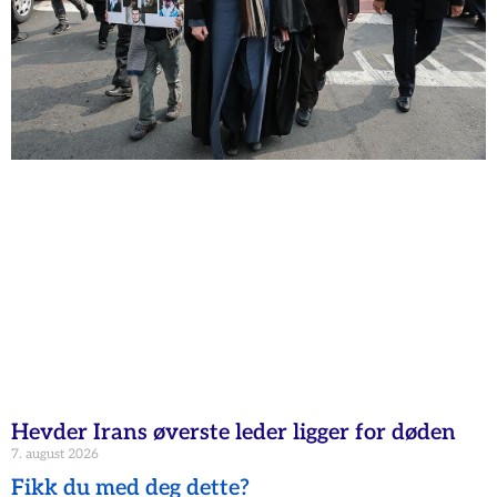
Hevder Irans øverste leder ligger for døden
7. august 2026
Fikk du med deg dette?