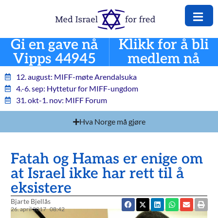
Gi en gave nå
Klikk for å bli
Vipps 44945
medlem nå
12. august: MIFF-møte Arendalsuka
4.-6. sep: Hyttetur for MIFF-ungdom
31. okt-1. nov: MIFF Forum
Hva Norge må gjøre
Fatah og Hamas er enige om
at Israel ikke har rett til å
eksistere
Bjarte Bjellås
26. april 2017
08:42