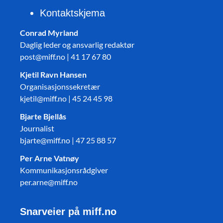
Kontaktskjema
Conrad Myrland
Daglig leder og ansvarlig redaktør
post@miff.no | 41 17 67 80
Kjetil Ravn Hansen
Organisasjonssekretær
kjetil@miff.no | 45 24 45 98
Bjarte Bjellås
Journalist
bjarte@miff.no | 47 25 88 57
Per Arne Vatnøy
Kommunikasjonsrådgiver
per.arne@miff.no
Snarveier på miff.no