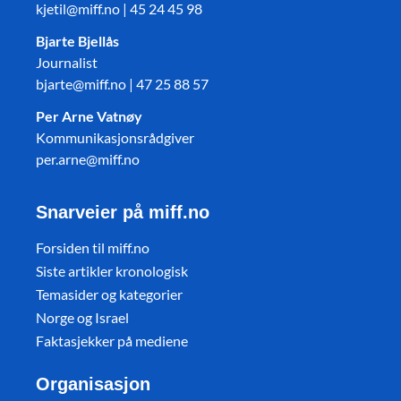
kjetil@miff.no | 45 24 45 98
Bjarte Bjellås
Journalist
bjarte@miff.no | 47 25 88 57
Per Arne Vatnøy
Kommunikasjonsrådgiver
per.arne@miff.no
Snarveier på miff.no
Forsiden til miff.no
Siste artikler kronologisk
Temasider og kategorier
Norge og Israel
Faktasjekker på mediene
Organisasjon