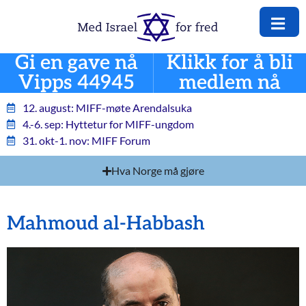
Gi en gave nå
Klikk for å bli
Vipps 44945
medlem nå
12. august: MIFF-møte Arendalsuka
4.-6. sep: Hyttetur for MIFF-ungdom
31. okt-1. nov: MIFF Forum
Hva Norge må gjøre
Mahmoud al-Habbash