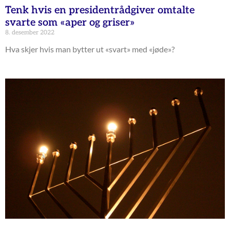
Tenk hvis en presidentrådgiver omtalte
svarte som «aper og griser»
8. desember 2022
Hva skjer hvis man bytter ut «svart» med «jøde»?