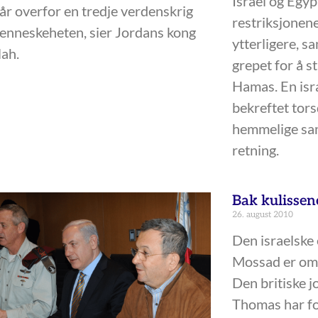
Israel og Egyp
tår overfor en tredje verdenskrig
restriksjonen
nneskeheten, sier Jordans kong
ytterligere, 
ah.
grepet for å s
Hamas. En isra
bekreftet tors
hemmelige sam
retning.
Bak kulissen
26. august 2010
Den israelske
Mossad er om
Den britiske 
Thomas har for