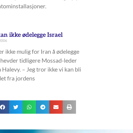
atominstallasjoner.
an ikke ødelegge Israel
 2006
er ikke mulig for Iran å ødelegge
, hevder tidligere Mossad-leder
 Halevy. – Jeg tror ikke vi kan bli
et fra jordens