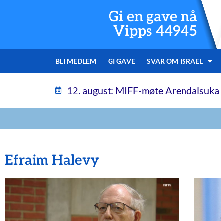
Gi en gave nå
Vipps 44945
BLI MEDLEM
GI GAVE
SVAR OM ISRAEL
12. august: MIFF-møte Arendalsuka
Efraim Halevy