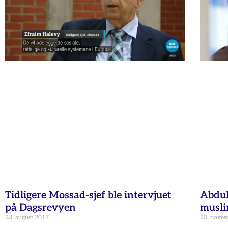
Tidligere Mossad-sjef ble intervjuet
Abdul
på Dagsrevyen
musli
23. august 2017
20. nove