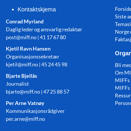
Forside
Kontaktskjema
Siste a
Conrad Myrland
Temasi
Daglig leder og ansvarlig redaktør
Norge 
post@miff.no | 41 17 67 80
Faktas
Kjetil Ravn Hansen
Organ
Organisasjonssekretær
kjetil@miff.no | 45 24 45 98
Bli me
Om MI
Bjarte Bjellås
MIFFs 
Journalist
MIFFs 
bjarte@miff.no | 47 25 88 57
Ressur
Per Arne Vatnøy
Person
Kommunikasjonsrådgiver
per.arne@miff.no