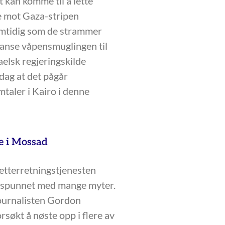
t kan komme til å lette
e mot Gaza-stripen
samtidig som de strammer
tanse våpensmuglingen til
elsk regjeringskilde
dag at det pågår
taler i Kairo i denne
e i Mossad
 etterretningstjenesten
spunnet med mange myter.
journalisten Gordon
søkt å nøste opp i flere av