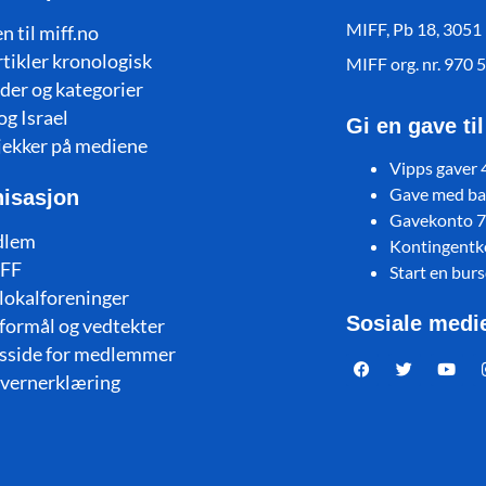
MIFF, Pb 18, 3051
n til miff.no
rtikler kronologisk
MIFF org. nr. 970 
der og kategorier
og Israel
Gi en gave ti
jekker på mediene
Vipps gaver
Gave med ban
isasjon
Gavekonto 
dlem
Kontingent
FF
Start en bur
lokalforeninger
Sosiale medi
formål og vedtekter
sside for medlemmer
vernerklæring