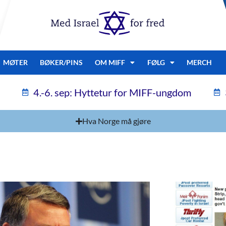
MØTER
BØKER/PINS
OM MIFF
FØLG
MERCH
4.-6. sep: Hyttetur for MIFF-ungdom
Hva Norge må gjøre