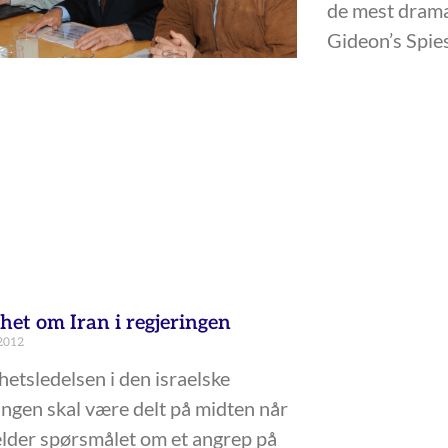
de mest drama
Gideon’s Spies
het om Iran i regjeringen
 2012
hetsledelsen i den israelske
ingen skal være delt på midten når
elder spørsmålet om et angrep på