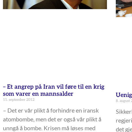
– Et angrep på Iran vil føre til en krig
som varer en mannsalder
Uenig
11. september 2012
8. august
– Det er vår plikt å forhindre en iransk
Sikker
atombombe, men det er også vår plikt å
regjer
unngå å bombe. Krisen må løses med
det gj