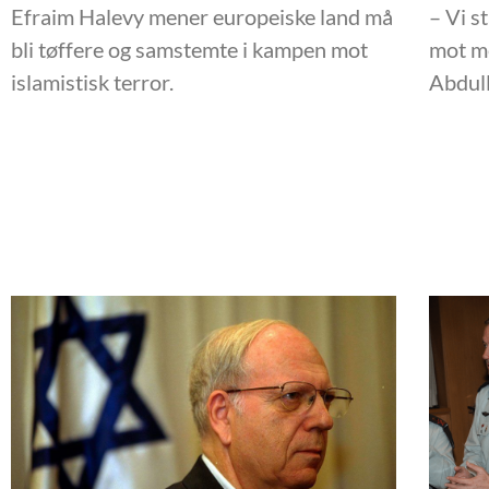
Efraim Halevy mener europeiske land må
– Vi s
bli tøffere og samstemte i kampen mot
mot me
islamistisk terror.
Abdull