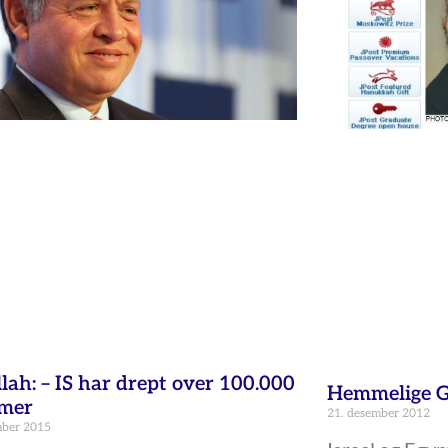
lah: – IS har drept over 100.000
Hemmelige G
mer
21. desember 2012
mber 2015