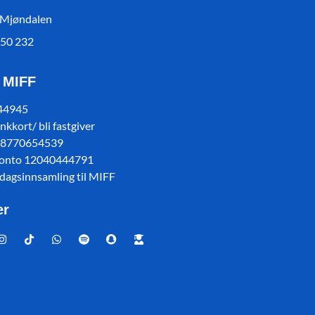
 Mjøndalen
550 232
l MIFF
 44945
kkort/ bli fastgiver
78770654539
konto 12040444791
sdagsinnsamling til MIFF
er