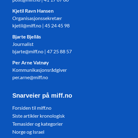
Kjetil Ravn Hansen
Organisasjonssekretær
kjetil@miff.no | 45 24 45 98
Bjarte Bjellås
Journalist
bjarte@miff.no | 47 25 88 57
Per Arne Vatnøy
Kommunikasjonsrådgiver
per.arne@miff.no
Snarveier på miff.no
Forsiden til miff.no
Siste artikler kronologisk
Temasider og kategorier
Norge og Israel