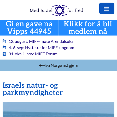
Gi en gave nå
Klikk for å bli
Vipps 44945
medlem nå
12. august: MIFF-møte Arendalsuka
4.-6. sep: Hyttetur for MIFF-ungdom
31. okt-1. nov: MIFF Forum
Hva Norge må gjøre
Israels natur- og
parkmyndigheter