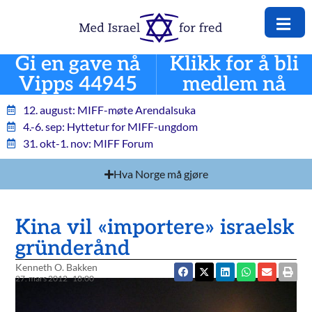
Gi en gave nå
Klikk for å bli
Vipps 44945
medlem nå
12. august: MIFF-møte Arendalsuka
4.-6. sep: Hyttetur for MIFF-ungdom
31. okt-1. nov: MIFF Forum
Hva Norge må gjøre
Kina vil «importere» israelsk
gründerånd
Kenneth O. Bakken
27. mars 2012
18:00