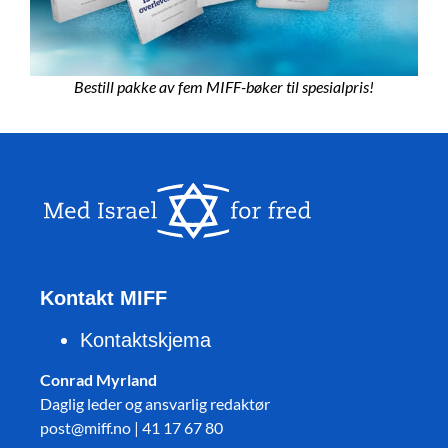
Bestill pakke av fem MIFF-bøker til spesialpris!
Kontakt MIFF
Kontaktskjema
Conrad Myrland
Daglig leder og ansvarlig redaktør
post@miff.no | 41 17 67 80