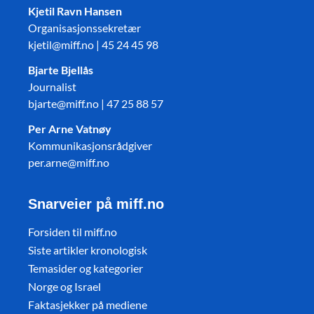
Kjetil Ravn Hansen
Organisasjonssekretær
kjetil@miff.no | 45 24 45 98
Bjarte Bjellås
Journalist
bjarte@miff.no | 47 25 88 57
Per Arne Vatnøy
Kommunikasjonsrådgiver
per.arne@miff.no
Snarveier på miff.no
Forsiden til miff.no
Siste artikler kronologisk
Temasider og kategorier
Norge og Israel
Faktasjekker på mediene