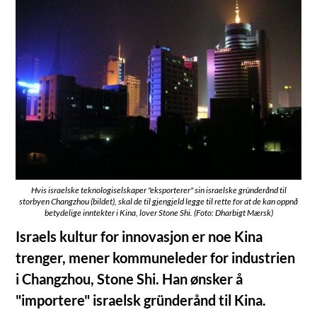
Hvis israelske teknologiselskaper "eksporterer" sin israelske gründerånd til
storbyen Changzhou (bildet), skal de til gjengjeld legge til rette for at de kan oppnå
betydelige inntekter i Kina, lover Stone Shi. (Foto: Dharbigt Mærsk)
Israels kultur for innovasjon er noe Kina
trenger, mener kommuneleder for industrien
i Changzhou, Stone Shi. Han ønsker å
"importere" israelsk gründerånd til Kina.